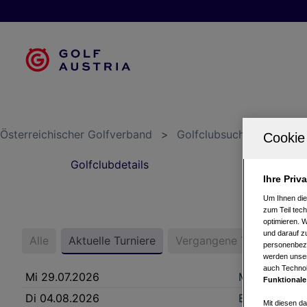
Österreichischer Golfverband
>
Golfclubsuche
>
Olymp
Golfclubdetails
S
Ihre Priv
Um Ihnen die
zum Teil tech
optimieren. 
und darauf zu
Alle
Aktuelle Turniere
Vergangene Turniere
personenbezo
werden unser
auch Technol
Mi 29.07.2026
Makita 9
Funktionale
Di 04.08.2026
Before Work
Mit diesen d