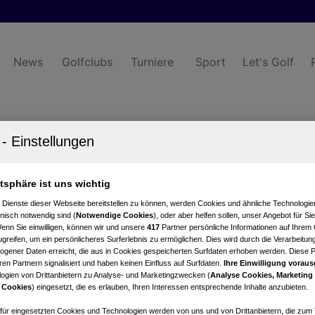
News
Golfclubs
Turniere
Sport
Let's Golf
ia Golfclub Igls
tartzeiten
Turnierkalender
atsphäre ist uns wichtig
 Dienste dieser Webseite bereitstellen zu können, werden Cookies und ähnliche Technologien
nisch notwendig sind (
Notwendige Cookies
), oder aber helfen sollen, unser Angebot für Si
Wenn Sie einwilligen, können wir und unsere
417
Partner persönliche Informationen auf Ihrem
greifen, um ein persönlicheres Surferlebnis zu ermöglichen. Dies wird durch die Verarbeitun
gener Daten erreicht, die aus in Cookies gespeicherten Surfdaten erhoben werden. Diese 
en Partnern signalisiert und haben keinen Einfluss auf Surfdaten.
Ihre Einwilligung voraus
ogien von Drittanbietern zu Analyse- und Marketingzwecken (
Analyse Cookies, Marketing
 Cookies
) eingesetzt, die es erlauben, Ihren Interessen entsprechende Inhalte anzubieten.
 9
afür eingesetzten Cookies und Technologien werden von uns und von Drittanbietern, die zum 