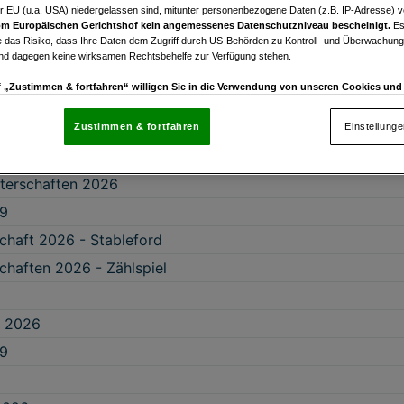
r EU (u.a. USA) niedergelassen sind, mitunter personenbezogene Daten (z.B. IP-Adresse) v
f Supercup 2026
m Europäischen Gerichtshof kein angemessenes Datenschutzniveau bescheinigt.
Es
 das Risiko, dass Ihre Daten dem Zugriff durch US-Behörden zu Kontroll- und Überwachu
f Supercup 2026
und dagegen keine wirksamen Rechtsbehelfe zur Verfügung stehen.
uf „Zustimmen & fortfahren“ willigen Sie in die Verwendung von unseren Cookies un
 9
rn (auch aus USA) ein.
In den Einstellungen können Sie jederzeit Ihre Präferenzen verwalt
gegen die Verarbeitung auf der Grundlage berechtigter Interessen einlegen. Klicken Sie dazu
 2026 18 Loch
Zustimmen & fortfahren
Einstellung
“, die sich auf jeder Seite unten im Footer befinden.
enschutzrichtlinie
terschaften 2026
 9
nsere Partner verarbeiten Daten, um Folgendes bereitzustellen:
chaft 2026 - Stableford
enauer Standortdaten. Endgeräteeigenschaften zur Identifikation aktiv abfragen. Speichern 
chaften 2026 - Zählspiel
ionen auf einem Endgerät. Personalisierte Werbung und Inhalte, Messung von Werbeleistung 
von Inhalten, Zielgruppenforschung sowie Entwicklung und Verbesserung von Angeboten.
rtner (Lieferanten)
p 2026
 9