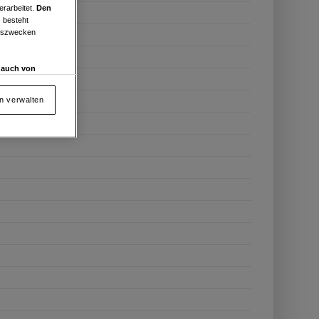
erarbeitet.
Den
 besteht
ngszwecken
d auch von
en und
 auf „Cookie
en verwalten
von oder Zugriff
und der