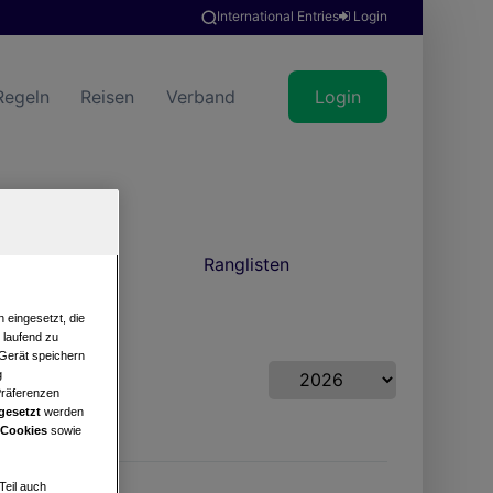
International Entries
Login
Regeln
Reisen
Verband
Login
Ranglisten
 eingesetzt, die
e laufend zu
 Gerät speichern
g
Präferenzen
gesetzt
werden
 Cookies
sowie
Teil auch