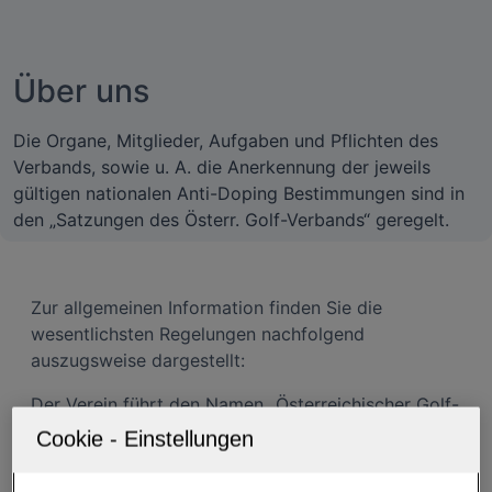
Über uns
Die Organe, Mitglieder, Aufgaben und Pflichten des
Verbands, sowie u. A. die Anerkennung der jeweils
gültigen nationalen Anti-Doping Bestimmungen sind in
den „Satzungen des Österr. Golf-Verbands“ geregelt.
Zur allgemeinen Information finden Sie die
wesentlichsten Regelungen nachfolgend
auszugsweise dargestellt:
Der Verein führt den Namen „Österreichischer Golf-
Verband“ und hat seinen Sitz in Wien. Der Zweck
des Verbandes ist die Wahrung und Förderung der
Interessen des Golfsports in Österreich. Er ist nicht