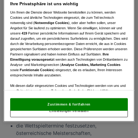
Ihre Privatsphäre ist uns wichtig
auf Gewinn gerichtet.
Um Ihnen die Dienste dieser Webseite bereitstellen zu können, werden
Dem Verband obliegt es
Cookies und ähnliche Technologien eingesetzt, die zum Teil technisch
notwendig sind (
Notwendige Cookies
), oder aber helfen sollen, unser
Angebot für Sie laufend zu optimieren. Wenn Sie einwilligen, können wir und
alle mit dem Golfsport in Österreich
unsere
419
Partner persönliche Informationen auf Ihrem Gerät speichern und
zusammenhängenden Fragen zu entscheiden;
darauf zugreifen, um ein persönlicheres Surferlebnis zu ermöglichen. Dies wird
die golferischen Beziehungen im Inland und
durch die Verarbeitung personenbezogener Daten erreicht, die aus in Cookies
gespeicherten Surfdaten erhoben werden. Diese Präferenzen werden unseren
zum Ausland zu pflegen und zu regeln und
Partnern signalisiert und haben keinen Einfluss auf Surfdaten.
Ihre
die Interessen des österreichischen
Einwilligung vorausgesetzt
werden auch Technologien von Drittanbietern zu
Analyse- und Marketingzwecken (
Analyse Cookies, Marketing Cookies
Golfsports und der österreichischen
sowie
Funktionale Cookies
) eingesetzt, die es erlauben, Ihren Interessen
Golfspieler gegenüber dem Ausland zu
entsprechende Inhalte anzubieten.
vertreten;
Mit diesen dafür eingesetzten Cookies und Technologien werden von uns und
die Spielregeln festzulegen, das
von Drittanbietern, die zum Teil auch außerhalb der EU (u.a. USA)
Wettspielwesen zu regeln und Vorschriften
niedergelassen sind, mitunter personenbezogene Daten (z.B. IP-Adresse)
verarbeitet.
Den USA wird vom Europäischen Gerichtshof kein
für die Festsetzung der Vorgaben und der
Zustimmen & fortfahren
angemessenes Datenschutzniveau bescheinigt.
Es besteht insbesondere
Standards der österreichischen Golfplätze zu
Einstellungen verwalten
das Risiko, dass Ihre Daten dem Zugriff durch US-Behörden zu Kontroll- und
Überwachungszwecken unterliegen und dagegen keine wirksamen
erlassen;
Rechtsbehelfe zur Verfügung stehen.
die Wettspieltermine festzusetzen,
österreichische Meisterschaften,
Mit Klick auf „Zustimmen & fortfahren“ willigen Sie in die Verwendung
von unseren Cookies und auch von Drittanbietern (auch aus USA) ein.