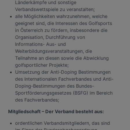
Länderkämpfe und sonstige
In den Einstellungen können Sie jederzeit Ihre Präferenzen verwalten und
Verbandswettspiele zu veranstalten;
Widerspruch gegen die Verarbeitung auf der Grundlage berechtigter
Interessen einlegen. Klicken Sie dazu auf „Cookie Einstellungen“, die sich auf
alle Möglichkeiten wahrzunehmen, welche
jeder Seite unten im Footer befinden.
geeignet sind, die Interessen des Golfsports
Link zur Datenschutzrichtlinie
in Österreich zu fördern, insbesondere die
Impressum
Organisation, Durchführung von
Informations- Aus- und
Weiterbildungsveranstaltungen, die
Wir und unsere Partner verarbeiten Daten, um
Folgendes bereitzustellen:
Teilnahme an diesen sowie die Abwicklung
golfsportlicher Projekte;
Verwendung genauer Standortdaten. Endgeräteeigenschaften zur Identifikation
aktiv abfragen. Speichern von oder Zugriff auf Informationen auf einem
Umsetzung der Anti-Doping Bestimmungen
Endgerät. Personalisierte Werbung und Inhalte, Messung von Werbeleistung
und der Performance von Inhalten, Zielgruppenforschung sowie Entwicklung
des Internationalen Fachverbandes und Anti-
und Verbesserung von Angeboten.
Doping-Bestimmungen des Bundes-
Liste der Partner (Lieferanten)
Sportförderungsgesetzes (BSFG) im Bereich
des Fachverbandes;
Mitgliedschaft – Der Verband besteht aus:
ordentlichen Verbandsmitgliedern, das sind