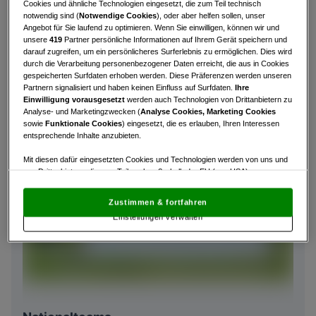
Cookies und ähnliche Technologien eingesetzt, die zum Teil technisch
notwendig sind (
Notwendige Cookies
), oder aber helfen sollen, unser
Angebot für Sie laufend zu optimieren. Wenn Sie einwilligen, können wir und
unsere
419
Partner persönliche Informationen auf Ihrem Gerät speichern und
darauf zugreifen, um ein persönlicheres Surferlebnis zu ermöglichen. Dies wird
durch die Verarbeitung personenbezogener Daten erreicht, die aus in Cookies
gespeicherten Surfdaten erhoben werden. Diese Präferenzen werden unseren
Partnern signalisiert und haben keinen Einfluss auf Surfdaten.
Ihre
Einwilligung vorausgesetzt
werden auch Technologien von Drittanbietern zu
Analyse- und Marketingzwecken (
Analyse Cookies, Marketing Cookies
sowie
Funktionale Cookies
) eingesetzt, die es erlauben, Ihren Interessen
entsprechende Inhalte anzubieten.
Mit diesen dafür eingesetzten Cookies und Technologien werden von uns und
von Drittanbietern, die zum Teil auch außerhalb der EU (u.a. USA)
niedergelassen sind, mitunter personenbezogene Daten (z.B. IP-Adresse)
verarbeitet.
Den USA wird vom Europäischen Gerichtshof kein
Zustimmen & fortfahren
angemessenes Datenschutzniveau bescheinigt.
Es besteht insbesondere
Einstellungen verwalten
das Risiko, dass Ihre Daten dem Zugriff durch US-Behörden zu Kontroll- und
Überwachungszwecken unterliegen und dagegen keine wirksamen
Rechtsbehelfe zur Verfügung stehen.
Mit Klick auf „Zustimmen & fortfahren“ willigen Sie in die Verwendung
von unseren Cookies und auch von Drittanbietern (auch aus USA) ein.
In den Einstellungen können Sie jederzeit Ihre Präferenzen verwalten und
Widerspruch gegen die Verarbeitung auf der Grundlage berechtigter
Interessen einlegen. Klicken Sie dazu auf „Cookie Einstellungen“, die sich auf