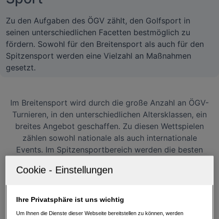
Zu den Aufgaben des ÖGV zählt, den Golfsport in
seinen unterschiedlichen Facetten bestmöglich zu
fördern. Sowohl für den Breitensport als auch für den
Spitzensport werden eine Vielzahl an Maßnahmen
gesetzt.
Im Breitensport wird durch die große Anzahl an ÖGV-
Turnieren, in den unterschiedlichen Altersklassen, ein
breites Angebot geschaffen. Zu diesen Wettspielen
zählen sowohl nationale als auch internationale
Events. Im Spitzensportbereich werden die besten
Amateure in sieben Nationalkadern betreut und
gefördert. Darüber hinaus genießen auch Österreichs
Playing Pros und Proetten eine umfangreiche
Unterstützung durch den ÖGV.
Ihre Privatsphäre ist uns wichtig
Um Ihnen die Dienste dieser Webseite bereitstellen zu können, werden