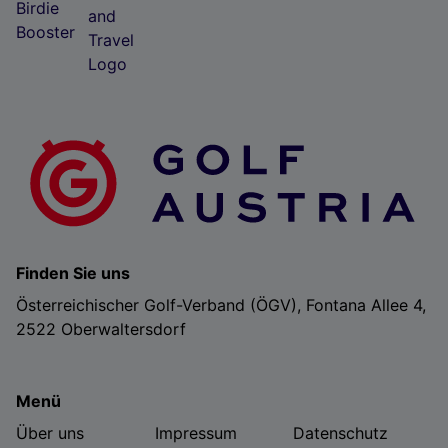
Folgendes bereitzustellen:
Verwendung genauer Standortdaten. Endgeräteeigenschaften zur Identifikation
aktiv abfragen. Speichern von oder Zugriff auf Informationen auf einem
Endgerät. Personalisierte Werbung und Inhalte, Messung von Werbeleistung
und der Performance von Inhalten, Zielgruppenforschung sowie Entwicklung
und Verbesserung von Angeboten.
Liste der Partner (Lieferanten)
Finden Sie uns
Österreichischer Golf-Verband (ÖGV), Fontana Allee 4,
2522 Oberwaltersdorf
Menü
Über uns
Impressum
Datenschutz