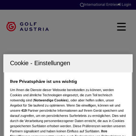
International Entries
Login
International entries - Registration
Email
Ihre Privatsphäre ist uns wichtig
Um Ihnen die Dienste dieser Webseite bereitstellen zu können, werden
Cookies und ähnliche Technologien eingesetzt, die zum Teil technisch
Email Bestätigung
notwendig sind (
Notwendige Cookies
), oder aber helfen sollen, unser
Angebot für Sie laufend zu optimieren. Wenn Sie einwilligen, können wir und
unsere
419
Partner persönliche Informationen auf Ihrem Gerät speichern und
darauf zugreifen, um ein persönlicheres Surferlebnis zu ermöglichen. Dies wird
durch die Verarbeitung personenbezogener Daten erreicht, die aus in Cookies
gespeicherten Surfdaten erhoben werden. Diese Präferenzen werden unseren
Partnern signalisiert und haben keinen Einfluss auf Surfdaten.
Ihre
Register