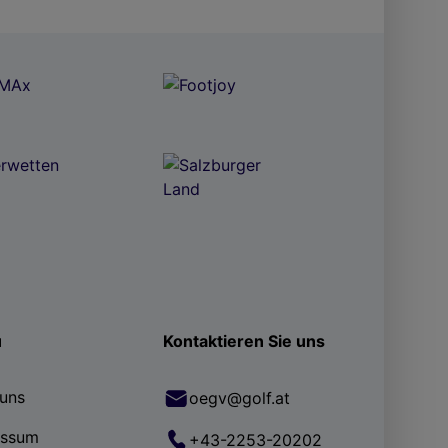
ü
Kontaktieren Sie uns
uns
oegv@golf.at
essum
+43-2253-20202