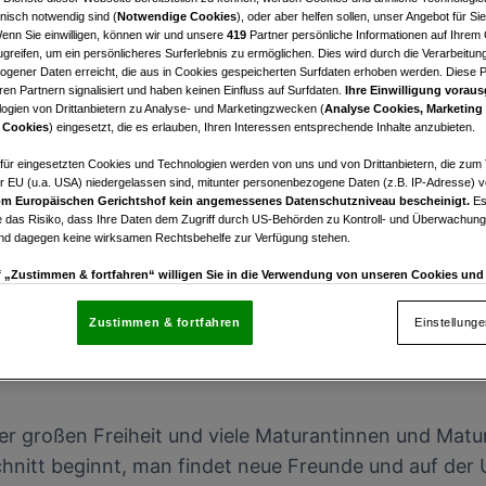
Im Jahr 2019 startete d
nisch notwendig sind (
Notwendige Cookies
), oder aber helfen sollen, unser Angebot für Si
Students", um jungen Go
Wenn Sie einwilligen, können wir und unsere
419
Partner persönliche Informationen auf Ihrem
greifen, um ein persönlicheres Surferlebnis zu ermöglichen. Dies wird durch die Verarbeitun
ihrer Ausbildungszeit d
gener Daten erreicht, die aus in Cookies gespeicherten Surfdaten erhoben werden. Diese 
en Partnern signalisiert und haben keinen Einfluss auf Surfdaten.
Ihre Einwilligung voraus
erleichtern.
ogien von Drittanbietern zu Analyse- und Marketingzwecken (
Analyse Cookies, Marketing
 Cookies
) eingesetzt, die es erlauben, Ihren Interessen entsprechende Inhalte anzubieten.
afür eingesetzten Cookies und Technologien werden von uns und von Drittanbietern, die zum 
r EU (u.a. USA) niedergelassen sind, mitunter personenbezogene Daten (z.B. IP-Adresse) v
m Europäischen Gerichtshof kein angemessenes Datenschutzniveau bescheinigt.
Es
 das Risiko, dass Ihre Daten dem Zugriff durch US-Behörden zu Kontroll- und Überwachu
und dagegen keine wirksamen Rechtsbehelfe zur Verfügung stehen.
uf „Zustimmen & fortfahren“ willigen Sie in die Verwendung von unseren Cookies un
rn (auch aus USA) ein.
In den Einstellungen können Sie jederzeit Ihre Präferenzen verwalt
gegen die Verarbeitung auf der Grundlage berechtigter Interessen einlegen. Klicken Sie dazu
Zustimmen & fortfahren
Einstellung
“, die sich auf jeder Seite unten im Footer befinden.
ramm noch eine Runde Golf spielen? Und das um € 3
enschutzrichtlinie
r großen Freiheit und viele Maturantinnen und Matur
nsere Partner verarbeiten Daten, um Folgendes bereitzustellen:
nitt beginnt, man findet neue Freunde und auf der 
enauer Standortdaten. Endgeräteeigenschaften zur Identifikation aktiv abfragen. Speichern 