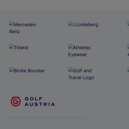
Golfclub Reiting Trofaiach
GC Zillertal Uderns