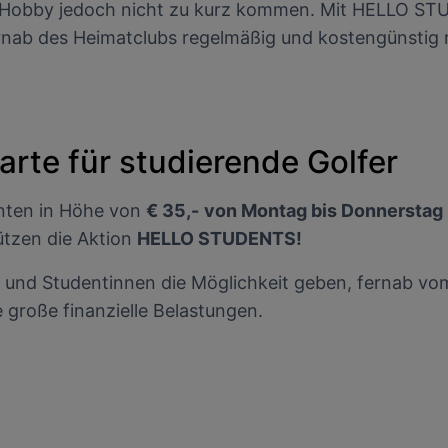
en Hobby jedoch nicht zu kurz kommen. Mit HELLO ST
ionen auf einem Endgerät. Personalisierte Werbung und Inhalte, Messung von Werbeleistung 
von Inhalten, Zielgruppenforschung sowie Entwicklung und Verbesserung von Angeboten.
ernab des Heimatclubs regelmäßig und kostengünstig 
rtner (Lieferanten)
karte für studierende Golfer
denten in Höhe von
€ 35,-
von Montag bis Donnerstag
tützen die Aktion
HELLO STUDENTS!
nd Studentinnen die Möglichkeit geben, fernab vom
große finanzielle Belastungen.