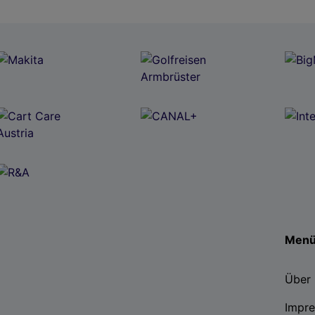
Men
Über 
Impr