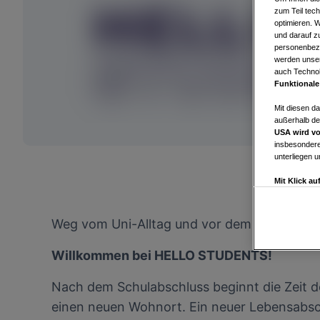
zum Teil tech
optimieren. 
und darauf zu
personenbezo
werden unser
auch Technol
Funktionale
Mit diesen d
außerhalb de
USA wird vo
insbesondere
unterliegen 
Mit Klick a
Drittanbiete
Widerspruch 
Einstellungen
Weg vom Uni-Alltag und vor dem Abendprog
Link zur Dat
Willkommen bei HELLO STUDENTS!
Impressum
Nach dem Schulabschluss beginnt die Zeit de
Wir und u
einen neuen Wohnort. Ein neuer Lebensabsch
Verwendung g