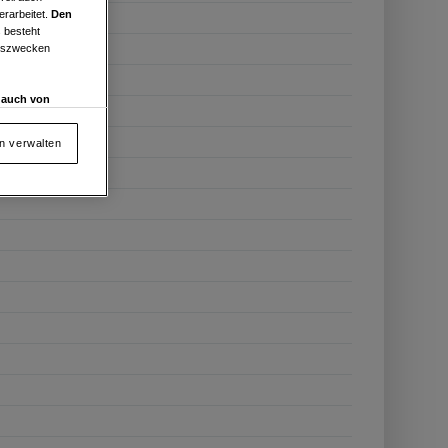
erarbeitet.
Den
 besteht
ngszwecken
d auch von
en und
 auf „Cookie
en verwalten
von oder Zugriff
und der