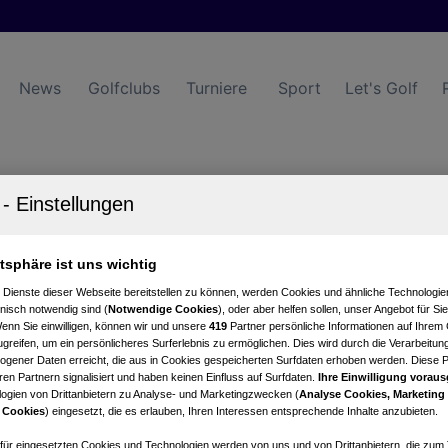
News
Golfclubs
Turniere
Sport
Let's Golf
Eichenheim Kitzbühel-Aurach
Turnierkalender
Club
atsphäre ist uns wichtig
 Dienste dieser Webseite bereitstellen zu können, werden Cookies und ähnliche Technologien
nisch notwendig sind (
Notwendige Cookies
), oder aber helfen sollen, unser Angebot für Si
Wenn Sie einwilligen, können wir und unsere
419
Partner persönliche Informationen auf Ihrem
greifen, um ein persönlicheres Surferlebnis zu ermöglichen. Dies wird durch die Verarbeitun
gener Daten erreicht, die aus in Cookies gespeicherten Surfdaten erhoben werden. Diese 
en Partnern signalisiert und haben keinen Einfluss auf Surfdaten.
Ihre Einwilligung voraus
ogien von Drittanbietern zu Analyse- und Marketingzwecken (
Analyse Cookies, Marketing
lf Cup
 Cookies
) eingesetzt, die es erlauben, Ihren Interessen entsprechende Inhalte anzubieten.
lf Cup
afür eingesetzten Cookies und Technologien werden von uns und von Drittanbietern, die zum 