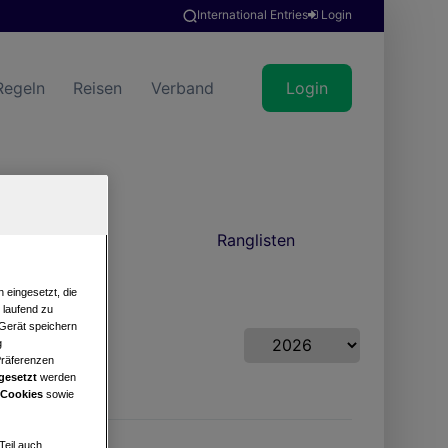
International Entries
Login
Regeln
Reisen
Verband
Login
news
Ranglisten
 eingesetzt, die
e laufend zu
 Gerät speichern
g
Präferenzen
gesetzt
werden
 Cookies
sowie
Teil auch