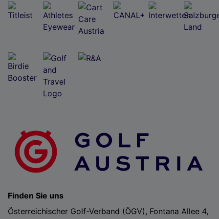
Wir und unsere Partner verarbeiten Daten, um
Folgendes bereitzustellen:
Verwendung genauer Standortdaten. Endgeräteeigenschaften zur Identifikation
aktiv abfragen. Speichern von oder Zugriff auf Informationen auf einem
Endgerät. Personalisierte Werbung und Inhalte, Messung von Werbeleistung
und der Performance von Inhalten, Zielgruppenforschung sowie Entwicklung
und Verbesserung von Angeboten.
Liste der Partner (Lieferanten)
Finden Sie uns
Österreichischer Golf-Verband (ÖGV), Fontana Allee 4,