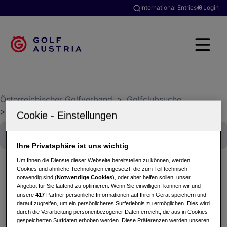
International Entries
Login
Österreichischer Golfverband
>
Golfclubsuche
>
GC Posthotel-Alpengolf Achenkirch
Ihre Privatsphäre ist uns wichtig
Um Ihnen die Dienste dieser Webseite bereitstellen zu können, werden
Cookies und ähnliche Technologien eingesetzt, die zum Teil technisch
notwendig sind (
Notwendige Cookies
), oder aber helfen sollen, unser
Angebot für Sie laufend zu optimieren. Wenn Sie einwilligen, können wir und
Alle
Aktuelle Turniere
unsere
417
Partner persönliche Informationen auf Ihrem Gerät speichern und
darauf zugreifen, um ein persönlicheres Surferlebnis zu ermöglichen. Dies wird
durch die Verarbeitung personenbezogener Daten erreicht, die aus in Cookies
Vergangene Turniere
gespeicherten Surfdaten erhoben werden. Diese Präferenzen werden unseren