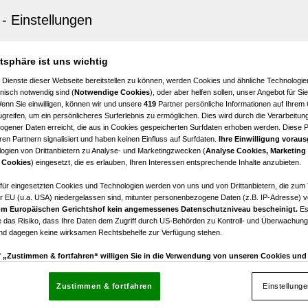
 ins neue Hobby
t wertvolle Einblicke in
che Golf-Verband und
lle etwas dabei
ormat auf persönliche
 wissenswerten Insights zu
 den Zuschlag für die
es der Turniere des
ren Perspektive
it über Infobeiträge bis zu
!
atsphäre ist uns wichtig
andes
 Dienste dieser Webseite bereitstellen zu können, werden Cookies und ähnliche Technologien
nisch notwendig sind (
Notwendige Cookies
), oder aber helfen sollen, unser Angebot für Si
Wenn Sie einwilligen, können wir und unsere
419
Partner persönliche Informationen auf Ihrem
greifen, um ein persönlicheres Surferlebnis zu ermöglichen. Dies wird durch die Verarbeitun
gener Daten erreicht, die aus in Cookies gespeicherten Surfdaten erhoben werden. Diese 
en Partnern signalisiert und haben keinen Einfluss auf Surfdaten.
Ihre Einwilligung voraus
ogien von Drittanbietern zu Analyse- und Marketingzwecken (
Analyse Cookies, Marketing
 Cookies
) eingesetzt, die es erlauben, Ihren Interessen entsprechende Inhalte anzubieten.
afür eingesetzten Cookies und Technologien werden von uns und von Drittanbietern, die zum 
r EU (u.a. USA) niedergelassen sind, mitunter personenbezogene Daten (z.B. IP-Adresse) v
m Europäischen Gerichtshof kein angemessenes Datenschutzniveau bescheinigt.
Es
 das Risiko, dass Ihre Daten dem Zugriff durch US-Behörden zu Kontroll- und Überwachu
und dagegen keine wirksamen Rechtsbehelfe zur Verfügung stehen.
uf „Zustimmen & fortfahren“ willigen Sie in die Verwendung von unseren Cookies un
rn (auch aus USA) ein.
In den Einstellungen können Sie jederzeit Ihre Präferenzen verwalt
gegen die Verarbeitung auf der Grundlage berechtigter Interessen einlegen. Klicken Sie dazu
Zustimmen & fortfahren
Einstellung
“, die sich auf jeder Seite unten im Footer befinden.