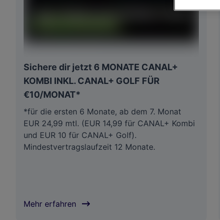
Link zur Dat
Impressum
Wir und u
Verwendung g
auf Informat
Sichere dir jetzt 6 MONATE CANAL+
Performance 
Liste der Pa
KOMBI INKL. CANAL+ GOLF FÜR
€10/MONAT*
*für die ersten 6 Monate, ab dem 7. Monat
EUR 24,99 mtl. (EUR 14,99 für CANAL+ Kombi
und EUR 10 für CANAL+ Golf).
Mindestvertragslaufzeit 12 Monate.
Mehr erfahren