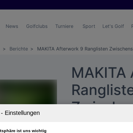
News
Golfclubs
Turniere
Sport
Let's Golf
9
>
Berichte
>
MAKITA Afterwork 9 Ranglisten Zwischens
MAKITA 
Ranglist
Zwische
Süd
atsphäre ist uns wichtig