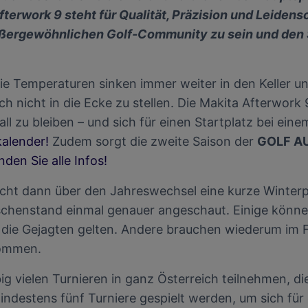
enauer Standortdaten. Endgeräteeigenschaften zur Identifikation aktiv abfragen. Speichern 
fterwork 9 steht für Qualität, Präzision und Leidens
ionen auf einem Endgerät. Personalisierte Werbung und Inhalte, Messung von Werbeleistung 
von Inhalten, Zielgruppenforschung sowie Entwicklung und Verbesserung von Angeboten.
außergewöhnlichen Golf-Community zu sein und den S
rtner (Lieferanten)
die Temperaturen sinken immer weiter in den Keller un
h nicht in die Ecke zu stellen. Die Makita Afterwork 
 zu bleiben – und sich für einen Startplatz bei eine
kalender!
Zudem sorgt die zweite Saison der
GOLF A
inden Sie alle Infos!
cht dann über den Jahreswechsel eine kurze Winterpa
schenstand einmal genauer angeschaut. Einige können
 die Gejagten gelten. Andere brauchen wiederum im F
kommen.
big vielen Turnieren in ganz Österreich teilnehmen, 
ndestens fünf Turniere gespielt werden, um sich für d