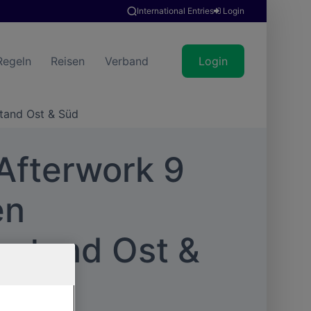
International Entries
Login
Regeln
Reisen
Verband
Login
tand Ost & Süd
Afterwork 9
en
nstand Ost &