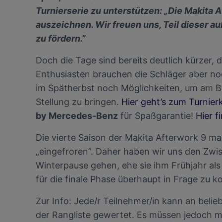
Verwendung g
Turnierserie zu unterstützen: „Die Makita A
auf Informat
Performance 
auszeichnen. Wir freuen uns, Teil dieser 
Liste der Pa
zu fördern.”
Doch die Tage sind bereits deutlich kürzer, 
Enthusiasten brauchen die Schläger aber noc
im Spätherbst noch Möglichkeiten, um am Ball
Stellung zu bringen.
Hier geht’s zum Turnier
by Mercedes-Benz
für Spaßgarantie!
Hier f
Die vierte Saison der Makita Afterwork 9 ma
„eingefroren”. Daher haben wir uns den Zwi
Winterpause gehen, ehe sie ihm Frühjahr als
für die finale Phase überhaupt in Frage zu 
Zur Info: Jede/r Teilnehmer/in kann an belie
der Rangliste gewertet. Es müssen jedoch mi