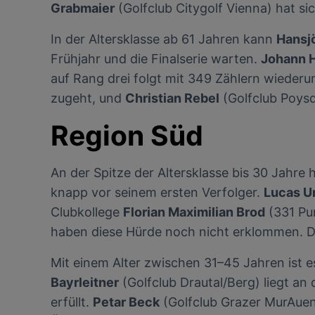
Grabmaier
(Golfclub Citygolf Vienna) hat s
In der Altersklasse ab 61 Jahren kann
Hansj
Frühjahr und die Finalserie warten.
Johann 
auf Rang drei folgt mit 349 Zählern wieder
zugeht, und
Christian Rebel
(Golfclub Poysdo
Region Süd
An der Spitze der Altersklasse bis 30 Jahre 
knapp vor seinem ersten Verfolger.
Lucas U
Clubkollege
Florian Maximilian Brod
(331 Pun
haben diese Hürde noch nicht erklommen. Di
Mit einem Alter zwischen 31–45 Jahren ist es
Bayrleitner
(Golfclub Drautal/Berg) liegt an
erfüllt.
Petar Beck
(Golfclub Grazer MurAuen