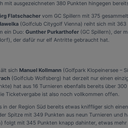
ich mit ausgezeichneten 380 Punkten hingegen bereit
örg Flatschacher
vom GC Spillern mit 375 gesammelte
Hawelka
(Golfclub Citygolf Vienna) reiht sich mit 363
um ein Duo:
Gunther Purkarthofer
(GC Spillern), der m
rf), der dafür nur elf Antritte gebraucht hat.
hält sich
Manuel Kollmann
(Golfpark Klopeinersee – 
rach
(Golfclub Wolfsberg) hat derzeit nur einen einz
kte) hat aus 16 Turnieren ebenfalls bereits über 300
e Ticketvergabe ist also noch vollkommen offen.
 in der Region Süd bereits etwas kniffliger sich einen
 der Spitze mit 349 Punkten aus neun Turnieren und h
) folgt mit 345 Punkten knapp dahinter, etwas meh