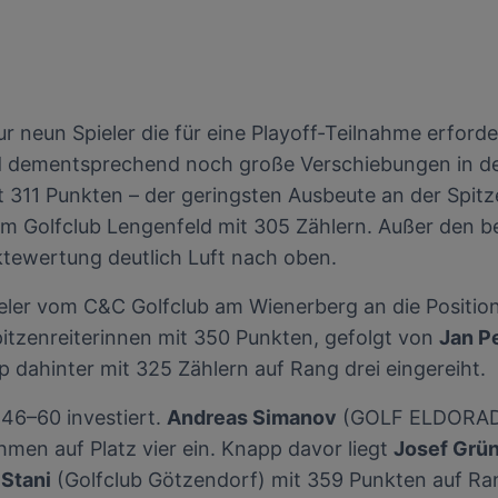
ur neun Spieler die für eine Playoff-Teilnahme erforde
nd dementsprechend noch große Verschiebungen in der
 311 Punkten – der geringsten Ausbeute an der Spitze
 Golfclub Lengenfeld mit 305 Zählern. Außer den be
ktewertung deutlich Luft nach oben.
eler vom C&C Golfclub am Wienerberg an die Position
pitzenreiterinnen mit 350 Punkten, gefolgt von
Jan P
 dahinter mit 325 Zählern auf Rang drei eingereiht.
 46–60 investiert.
Andreas Simanov
(GOLF ELDORADO-
hmen auf Platz vier ein. Knapp davor liegt
Josef Grün
Stani
(Golfclub Götzendorf) mit 359 Punkten auf Ran