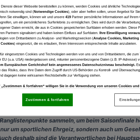
 Dienste dieser Webseite bereitstellen zu können, werden Cookies und ähnliche Technologien
Die vierte Saison der M
nisch notwendig sind (
Notwendige Cookies
), oder aber helfen sollen, unser Angebot für Si
Jahreswechsel eine kurz
Wenn Sie einwilligen, können wir und unsere
419
Partner persönliche Informationen auf Ihrem
greifen, um ein persönlicheres Surferlebnis zu ermöglichen. Dies wird durch die Verarbeitun
bleiben so lang „eingefr
gener Daten erreicht, die aus in Cookies gespeicherten Surfdaten erhoben werden. Diese 
en Partnern signalisiert und haben keinen Einfluss auf Surfdaten.
Ihre Einwilligung voraus
nur noch für Spieler im 
ogien von Drittanbietern zu Analyse- und Marketingzwecken (
Analyse Cookies, Marketing
uns den Zwischenstand 
 Cookies
) eingesetzt, die es erlauben, Ihren Interessen entsprechende Inhalte anzubieten.
die Analyse der Ranglist
afür eingesetzten Cookies und Technologien werden von uns und von Drittanbietern, die zum 
r EU (u.a. USA) niedergelassen sind, mitunter personenbezogene Daten (z.B. IP-Adresse) v
m Europäischen Gerichtshof kein angemessenes Datenschutzniveau bescheinigt.
Es
 das Risiko, dass Ihre Daten dem Zugriff durch US-Behörden zu Kontroll- und Überwachu
und dagegen keine wirksamen Rechtsbehelfe zur Verfügung stehen.
uf „Zustimmen & fortfahren“ willigen Sie in die Verwendung von unseren Cookies un
rn (auch aus USA) ein.
In den Einstellungen können Sie jederzeit Ihre Präferenzen verwalt
gegen die Verarbeitung auf der Grundlage berechtigter Interessen einlegen. Klicken Sie dazu
Zustimmen & fortfahren
Einstellung
“, die sich auf jeder Seite unten im Footer befinden.
ittelpunkt des Afterwork-Feelings. Das Ziel: Nach Fe
enschutzrichtlinie
i Ranglistenpunkte sammeln, um beim Saisonfinale 
ht nur um sportlichen Ehrgeiz, sondern auch um Ges
nsere Partner verarbeiten Daten, um Folgendes bereitzustellen:
 Auch deshalb sind die Verantwortlichen bei Hauptspo