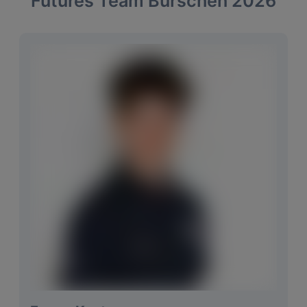
Futures Team Burschen 2026
Im Bag
Titleist
Größter Erfolg National
Kommt noch :)
Größter Erfolg International
Kommt noch :)
Niedrigester
66 (-6) Oktober 2022 GC
Score
Velden Wörthersee
Langfristige Ziele
PGA Tour
Motto
Nur wer sein Ziel kennt, findet den
Weg