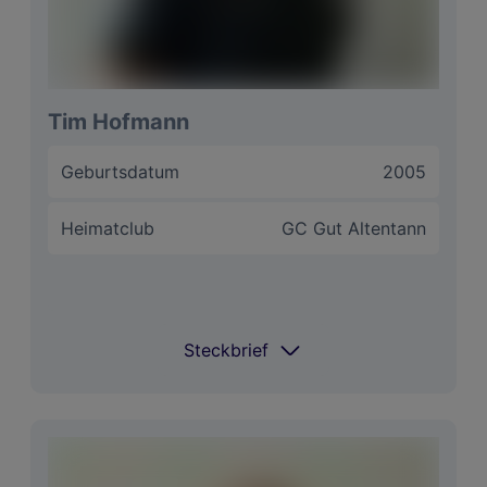
Tim Hofmann
Geburtsdatum
2005
Heimatclub
GC Gut Altentann
Steckbrief
Steckbrief
Coach
Lee Peregrine
Spielt Golf seit
Seitdem ich 6. Jahre alt bin