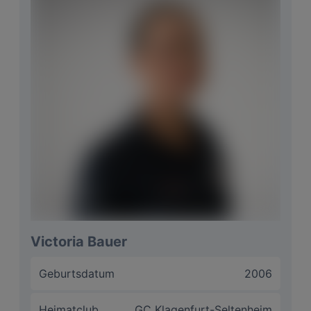
National
Matchplay
Größter Erfolg
Zweiter Platz -
International
Slowenische Int.
JugendMS U21
Niedrigester
68 (-4) GC Zell am See,
Score
2023
Langfristige
US Division 1 College, PGA
Ziele
Tour
Motto
Obsession beats talent every time
Victoria Bauer
Geburtsdatum
2006
Heimatclub
GC Klagenfurt-Seltenheim