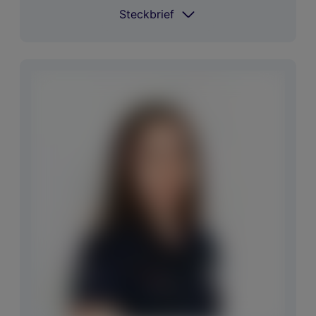
Steckbrief
Steckbrief
Coach
Martin Rentenberger
Spielt Golf seit
2012
Im
Titleist Wedges, Taylormade QI10
Bag
Eisen, Cobra (Holz, Hybrid und Putter)
Größter Erfolg National
Div 1. Plätze AGJT
Größter Erfolg
5. Platz Malta Junior
International
Open
Niedrigester Score
77 (+4) GC Frühling
Langfristige Ziele
1. Division US College