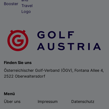
Langfristige Ziele
US College Golf
Motto
Don´t worry, smile more. Don´t
regret, just learn and grow!
Finden Sie uns
Österreichischer Golf-Verband (ÖGV), Fontana Allee 4,
2522 Oberwaltersdorf
Menü
Über uns
Impressum
Datenschutz