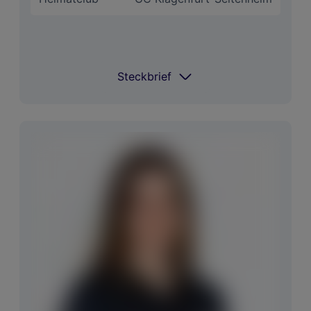
Steckbrief
Steckbrief
Coach
Evan Toplitsky
Spielt Golf seit
2011
Im Bag
Titleist, Taylormade
Größter Erfolg National
Kommt noch :)
Größter Erfolg International
Kommt noch :)
Niedrigester Score
Kommt noch :)