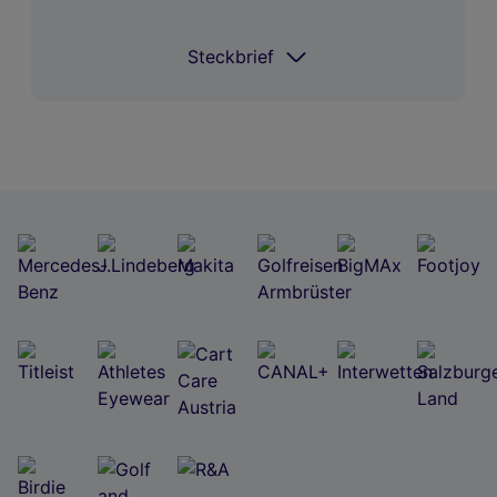
Einstein)
Steckbrief
Steckbrief
Coach
Ken Williams
Spielt Golf seit
2014
Im Bag
Callaway
Größter Erfolg
Vize-Staatsmeisterin
National
Matchplay Jugend
Größter Erfolg
British Junior Golf
International
Marbella 4. Platz
Niedrigester
-2 GC Wilder Kaiser
Score
(2023)