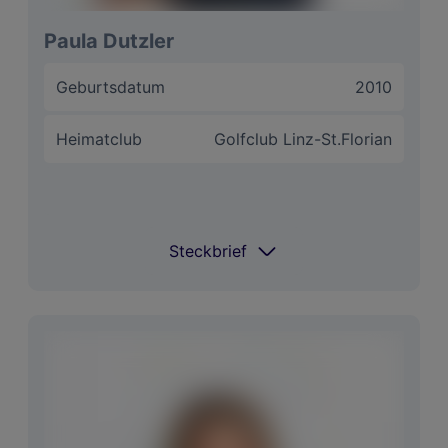
Paula Dutzler
Motto
Dem Tüchtigen gehört das Glück
Geburtsdatum
2010
Heimatclub
Golfclub Linz-St.Florian
Steckbrief
Steckbrief
Coach
Michael Ettl
Spielt Golf seit
2016
Im Bag
Callaway (Schläger), Titleist (Bälle)