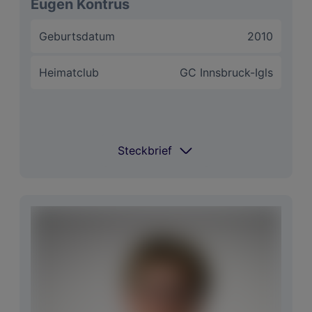
Eugen Kontrus
Geburtsdatum
2010
Heimatclub
GC Innsbruck-Igls
Steckbrief
Steckbrief
Coach
Steve Waltman
Spielt Golf seit
seit meinem 5. Lebensjahr
Im
Driver und Hölzer: Paradyn Eisen:
Bag
Taylormade P770 Wedges: Titleist SM
10 Putter: Spider X