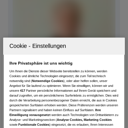
Im Bag
Callaway
Größter Erfolg
Vize Matchplay
National
Staatsmeister 2025
Größter Erfolg
1. Platz II SKGA
International
Tour
Ihre Privatsphäre ist uns wichtig
Langfristige
Qualifikation für eine große
Um Ihnen die Dienste dieser Webseite bereitstellen zu können, werden
Ziele
Profitour (DP World Tour/ PGA
Cookies und ähnliche Technologien eingesetzt, die zum Teil technisch
Tour)
notwendig sind (
Notwendige Cookies
), oder aber helfen sollen, unser
Angebot für Sie laufend zu optimieren. Wenn Sie einwilligen, können wir und
unsere
417
Partner persönliche Informationen auf Ihrem Gerät speichern und
darauf zugreifen, um ein persönlicheres Surferlebnis zu ermöglichen. Dies wird
Motto
My next shot, is my best shot
Fabian Fischer
durch die Verarbeitung personenbezogener Daten erreicht, die aus in Cookies
gespeicherten Surfdaten erhoben werden. Diese Präferenzen werden unseren
Partnern signalisiert und haben keinen Einfluss auf Surfdaten.
Ihre
Geburtsdatum
2005
Einwilligung vorausgesetzt
werden auch Technologien von Drittanbietern zu
Analyse- und Marketingzwecken (
Analyse Cookies, Marketing Cookies
sowie
Funktionale Cookies
) eingesetzt, die es erlauben, Ihren Interessen
Heimatclub
GC Gut Altentann