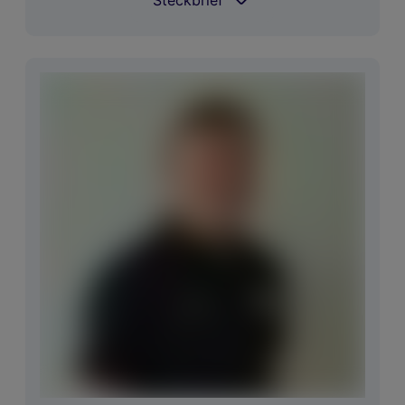
Steckbrief
Coach
Richi Austin
Spielt Golf seit
von der Geburt an
Im
Alles Ping (außer Driver Titleist und
Bag
Hölzer TaylorMade)
Größter
2x Staatsmeister U14 Match
Erfolg
Play/U10 Stroke Play
National
Größter Erfolg
50. Platz Italian
International
Boys
Niedrigester
67 (-5) GC Murhof
Score
(16.7.2024)