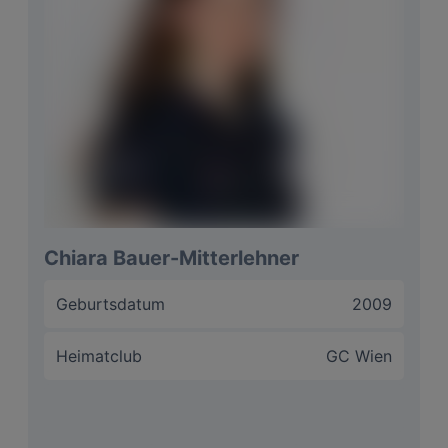
Größter Erfolg
2. Platz U16 Slovenian
International
Junior Championship 2023
Niedrigester Score
70, GC Radstadt, 2023
Langfristige Ziele
Motto
Chiara Bauer-Mitterlehner
Geburtsdatum
2009
Heimatclub
GC Wien