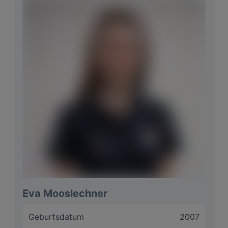
Spielt Golf seit
2011
Im Bag
Titleist
Größter Erfolg National
Kommt noch :)
Größter Erfolg International
Kommt noch :)
Niedrigester
-3 bei den Lynn Invitational in
Score
Boca Woods
Langfristige Ziele
Kommt noch :)
Motto
Kommt noch :)
Eva Mooslechner
Geburtsdatum
2007