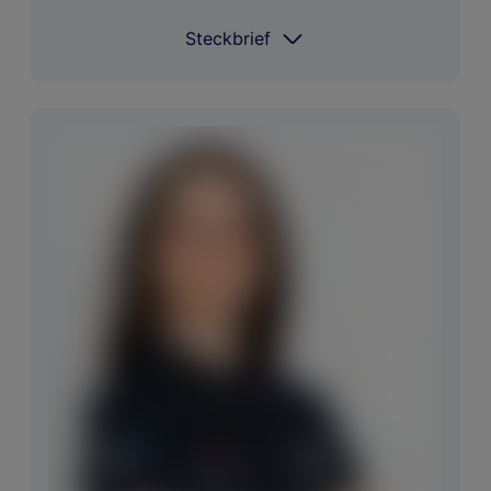
Steckbrief
Steckbrief
Coach
Martin Rentenberger
Spielt Golf seit
2016
Im
Miura, Epon, Titleist, Scotty
Bag
Cameron
Größter
Austria Finals Match Play
Erfolg
Staatsmeisterschaften 2025:
National
3.Platz
Größter
MALTA JUNIOR OPEN MAIN
Erfolg
COMPETITION 2025: 5. Platz
International
Flogas Irish Girls' Amateur
Open Championship: 31. Platz