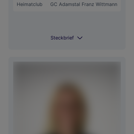
Heimatclub
GC Adamstal Franz Wittmann
Steckbrief
Steckbrief
Coach
Martin Bosch
Spielt Golf seit
2016
Im
Eisen: TaylorMade, Driver+Putter:
Bag
Titleist
Größter
Österreichische
Erfolg
Staatsmeisterin Matchplay
National
Allgemeine Klasse