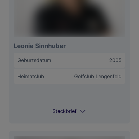
Größter Erfolg
37 Platz Stroke-Play
International
bei EM
Niedrigester
21.06.2024 GC St. Veit-
Score
Längsee -2
Leonie Sinnhuber
Langfristige Ziele
Playing Pro
Geburtsdatum
2005
Motto
Nur wer sein Ziel kennt, kann den
Weg dorthin finden
Heimatclub
Golfclub Lengenfeld
Steckbrief
Steckbrief
Coach
Thomas Hofstätter