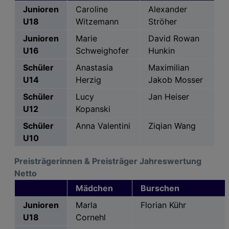
Junioren
Caroline
Alexander
U18
Witzemann
Ströher
Junioren
Marie
David Rowan
U16
Schweighofer
Hunkin
Schüler
Anastasia
Maximilian
U14
Herzig
Jakob Mosser
Schüler
Lucy
Jan Heiser
U12
Kopanski
Schüler
Anna Valentini
Ziqian Wang
U10
Preisträgerinnen & Preisträger Jahreswertung
Netto
Mädchen
Burschen
Junioren
Marla
Florian Kühr
U18
Cornehl