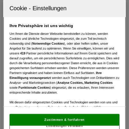
er Spielerinnen und Spielern zwischen 8 und 18
Jahren die ideale Möglichkeit, ohne elterliche
Begleitung wertvolle Turniererfahrung zu sammeln.
Ihre Privatsphäre ist uns wichtig
Gespielt wird in fünf Altersklassen (U10 bis U18),
getrennt nach Mädchen und Burschen sowie in
Um Ihnen die Dienste dieser Webseite bereitstellen zu können, werden
Cookies und ähnliche Technologien eingesetzt, die zum Teil technisch
Netto- und Bruttowertungen. Das große
notwendig sind (
Notwendige Cookies
), oder aber helfen sollen, unser
Österreich-Finale ging heuer im Golfclub Dilly in
Angebot für Sie laufend zu optimieren. Wenn Sie einwilligen, können wir und
unsere
419
Partner persönliche Informationen auf Ihrem Gerät speichern und
Windischgarsten über die Bühne. Startberechtigt
darauf zugreifen, um ein persönlicheres Surferlebnis zu ermöglichen. Dies wird
waren die drei bis neun Bestplatzierten (je nach
durch die Verarbeitung personenbezogener Daten erreicht, die aus in Cookies
Altersgruppe und Geschlecht) in den jeweiligen
gespeicherten Surfdaten erhoben werden. Diese Präferenzen werden unseren
Partnern signalisiert und haben keinen Einfluss auf Surfdaten.
Ihre
Ranglisten. Insgesamt stellten sich knapp 100
Einwilligung vorausgesetzt
werden auch Technologien von Drittanbietern zu
Nachwuchsgolferinnen und -golfer der sportlichen
Analyse- und Marketingzwecken (
Analyse Cookies, Marketing Cookies
sowie
Funktionale Cookies
) eingesetzt, die es erlauben, Ihren Interessen
Herausforderung.
entsprechende Inhalte anzubieten.
Mit diesen dafür eingesetzten Cookies und Technologien werden von uns und
Saisonhighlight mit
von Drittanbietern, die zum Teil auch außerhalb der EU (u.a. USA)
abwechslungsreichem
niedergelassen sind, mitunter personenbezogene Daten (z.B. IP-Adresse)
verarbeitet.
Den USA wird vom Europäischen Gerichtshof kein
Rahmenprogramm
Zustimmen & fortfahren
angemessenes Datenschutzniveau bescheinigt.
Es besteht insbesondere
Einstellungen verwalten
das Risiko, dass Ihre Daten dem Zugriff durch US-Behörden zu Kontroll- und