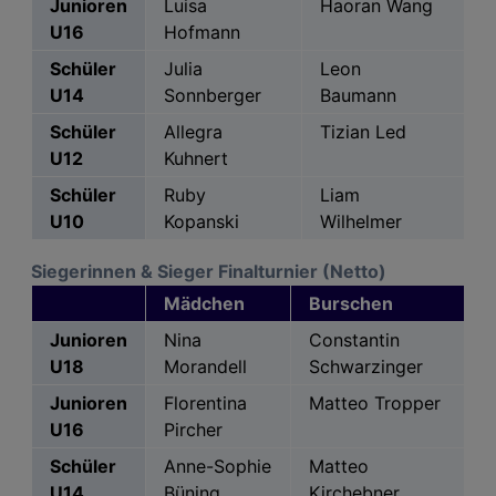
Junioren
Luisa
Haoran Wang
U16
Hofmann
Schüler
Julia
Leon
U14
Sonnberger
Baumann
Schüler
Allegra
Tizian Led
U12
Kuhnert
Schüler
Ruby
Liam
U10
Kopanski
Wilhelmer
Siegerinnen & Sieger Finalturnier (Netto)
Mädchen
Burschen
Junioren
Nina
Constantin
U18
Morandell
Schwarzinger
Junioren
Florentina
Matteo Tropper
U16
Pircher
Schüler
Anne-Sophie
Matteo
U14
Büning
Kirchebner