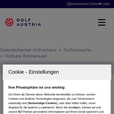
International Entries
Login
Österreichischer Golfverband
>
Golfclubsuche
>
Golfpark Böhmerwald
Ihre Privatsphäre ist uns wichtig
1. RAIBA Rohrbach Feierabendtrophy 2023
Um Ihnen die Dienste dieser Webseite bereitstellen zu können, werden
Cookies und ähnliche Technologien eingesetzt, die zum Teil technisch
31.05.2023 - Einzel (Stableford)
notwendig sind (
Notwendige Cookies
), oder aber helfen sollen, unser
Golfpark Böhmerwald
Angebot für Sie laufend zu optimieren. Wenn Sie einwilligen, können wir und
unsere
417
Partner persönliche Informationen auf Ihrem Gerät speichern und