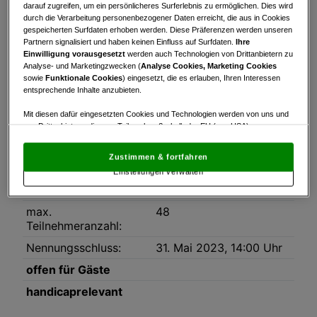
Turnierinfo
Nennliste
Startzeiten
darauf zugreifen, um ein persönlicheres Surferlebnis zu ermöglichen. Dies wird
durch die Verarbeitung personenbezogener Daten erreicht, die aus in Cookies
gespeicherten Surfdaten erhoben werden. Diese Präferenzen werden unseren
Bruttowertung
Nettowertung
Statistik
Partnern signalisiert und haben keinen Einfluss auf Surfdaten.
Ihre
Einwilligung vorausgesetzt
werden auch Technologien von Drittanbietern zu
Analyse- und Marketingzwecken (
Analyse Cookies, Marketing Cookies
Turnierinfo
sowie
Funktionale Cookies
) eingesetzt, die es erlauben, Ihren Interessen
Datum:
31.05.2023
entsprechende Inhalte anzubieten.
Modus:
9-Loch Stableford
Mit diesen dafür eingesetzten Cookies und Technologien werden von uns und
von Drittanbietern, die zum Teil auch außerhalb der EU (u.a. USA)
HCP-Limit:
54
niedergelassen sind, mitunter personenbezogene Daten (z.B. IP-Adresse)
verarbeitet.
Den USA wird vom Europäischen Gerichtshof kein
Platz:
Golfpark Böhmerwald 1-
Zustimmen & fortfahren
angemessenes Datenschutzniveau bescheinigt.
Es besteht insbesondere
9
Einstellungen verwalten
das Risiko, dass Ihre Daten dem Zugriff durch US-Behörden zu Kontroll- und
Überwachungszwecken unterliegen und dagegen keine wirksamen
Rundenanzahl:
1
Rechtsbehelfe zur Verfügung stehen.
max.
48
Mit Klick auf „Zustimmen & fortfahren“ willigen Sie in die Verwendung
Teilnehmeranzahl:
von unseren Cookies und auch von Drittanbietern (auch aus USA) ein.
Nennungsschluss:
31. Mai 2023, 14:00 Uhr
In den Einstellungen können Sie jederzeit Ihre Präferenzen verwalten und
Widerspruch gegen die Verarbeitung auf der Grundlage berechtigter
offen für Gäste
Interessen einlegen. Klicken Sie dazu auf „Cookie Einstellungen“, die sich auf
jeder Seite unten im Footer befinden.
handicaprelevant
Link zur Datenschutzrichtlinie