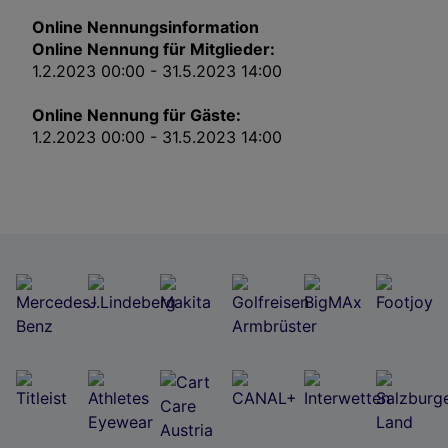
Impressum
Online Nennungsinformation
Online Nennung für Mitglieder:
Wir und unsere Partner verarbeiten Daten, um
1.2.2023 00:00 - 31.5.2023 14:00
Folgendes bereitzustellen:
Verwendung genauer Standortdaten. Endgeräteeigenschaften zur Identifikation
Online Nennung für Gäste:
aktiv abfragen. Speichern von oder Zugriff auf Informationen auf einem
Endgerät. Personalisierte Werbung und Inhalte, Messung von Werbeleistung
1.2.2023 00:00 - 31.5.2023 14:00
und der Performance von Inhalten, Zielgruppenforschung sowie Entwicklung
und Verbesserung von Angeboten.
Liste der Partner (Lieferanten)