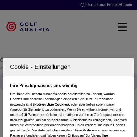
International Entries
Login
Österreichischer Golfverband
>
Golfclubsuche
>
GC Neusiedlersee - Donnerskirchen
Ihre Privatsphäre ist uns wichtig
Um Ihnen die Dienste dieser Webseite bereitstellen zu können, werden
Cookies und ähnliche Technologien eingesetzt, die zum Teil technisch
notwendig sind (
Notwendige Cookies
), oder aber helfen sollen, unser
Angebot für Sie laufend zu optimieren. Wenn Sie einwilligen, können wir und
Vierer Clubmeisterschaften 2025
unsere
419
Partner persönliche Informationen auf Ihrem Gerät speichern und
18.10.2025 - Vierer (Zählspiel)
darauf zugreifen, um ein persönlicheres Surferlebnis zu ermöglichen. Dies wird
durch die Verarbeitung personenbezogener Daten erreicht, die aus in Cookies
GC Neusiedlersee - Donnerskirchen
gespeicherten Surfdaten erhoben werden. Diese Präferenzen werden unseren
Partnern signalisiert und haben keinen Einfluss auf Surfdaten.
Ihre