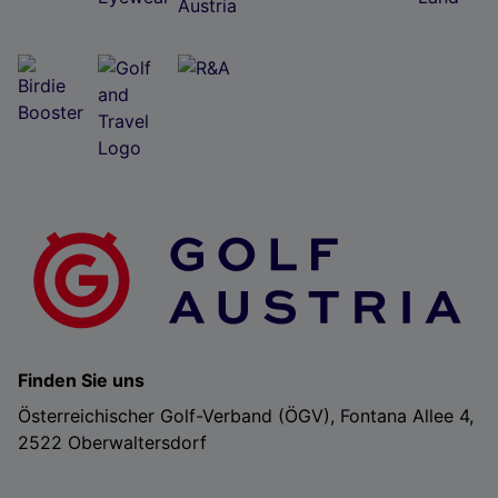
Folgendes bereitzustellen:
Verwendung genauer Standortdaten. Endgeräteeigenschaften zur Identifikation
aktiv abfragen. Speichern von oder Zugriff auf Informationen auf einem
Endgerät. Personalisierte Werbung und Inhalte, Messung von Werbeleistung
und der Performance von Inhalten, Zielgruppenforschung sowie Entwicklung
und Verbesserung von Angeboten.
Liste der Partner (Lieferanten)
Finden Sie uns
Österreichischer Golf-Verband (ÖGV), Fontana Allee 4,
2522 Oberwaltersdorf