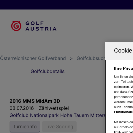
Österreichischer Golfverband
>
Golfclubsuche
>
Golfcl
Ihre Priv
Golfclubdetails
S
Um Ihnen die
zum Teil tech
optimieren. 
und darauf zu
personenbezo
2016 MMS MidAm 3D
werden unser
08.07.2016 - Zählwettspiel
auch Technol
Funktionale
Golfclub Nationalpark Hohe Tauern Mittersill
Mit diesen d
Turnierinfo
Live Scoring
außerhalb de
USA wird vo