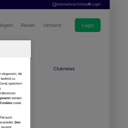
International Entries
Login
Regeln
Reisen
Verband
Login
Clubnews
 eingesetzt, die
e laufend zu
 Gerät speichern
g
Präferenzen
gesetzt
werden
 Cookies
sowie
Teil auch
erarbeitet.
Den
 besteht