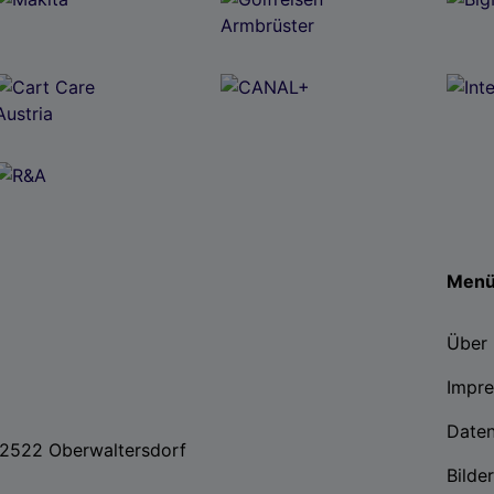
Men
Über 
Impr
Date
, 2522 Oberwaltersdorf
Bilde