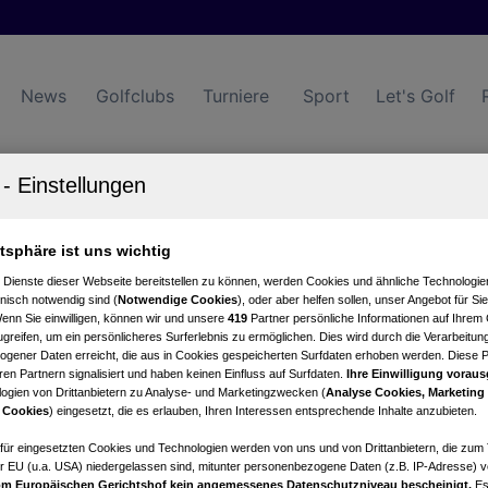
News
Golfclubs
Turniere
Sport
Let's Golf
ub Nationalpark Hohe Tauern Mittersill
atsphäre ist uns wichtig
tartzeiten
Turnierkalender
 Dienste dieser Webseite bereitstellen zu können, werden Cookies und ähnliche Technologien
nisch notwendig sind (
Notwendige Cookies
), oder aber helfen sollen, unser Angebot für Si
Wenn Sie einwilligen, können wir und unsere
419
Partner persönliche Informationen auf Ihrem
greifen, um ein persönlicheres Surferlebnis zu ermöglichen. Dies wird durch die Verarbeitun
gener Daten erreicht, die aus in Cookies gespeicherten Surfdaten erhoben werden. Diese 
en Partnern signalisiert und haben keinen Einfluss auf Surfdaten.
Ihre Einwilligung voraus
ogien von Drittanbietern zu Analyse- und Marketingzwecken (
Analyse Cookies, Marketing
 Cookies
) eingesetzt, die es erlauben, Ihren Interessen entsprechende Inhalte anzubieten.
afür eingesetzten Cookies und Technologien werden von uns und von Drittanbietern, die zum 
r EU (u.a. USA) niedergelassen sind, mitunter personenbezogene Daten (z.B. IP-Adresse) v
m Europäischen Gerichtshof kein angemessenes Datenschutzniveau bescheinigt.
Es