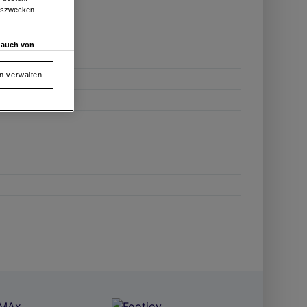
ngszwecken
d auch von
en und
 auf „Cookie
en verwalten
von oder Zugriff
und der