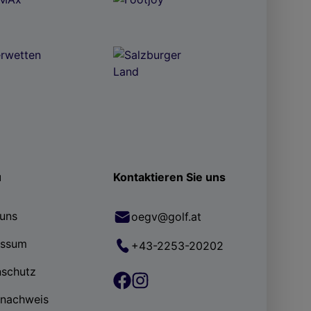
ü
Kontaktieren Sie uns
uns
oegv@golf.at
essum
+43-2253-20202
nschutz
rnachweis