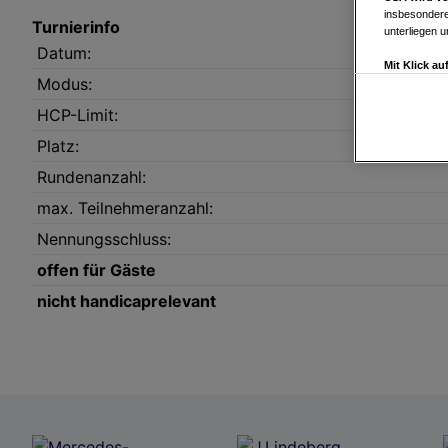
insbesondere
Turnierinfo
unterliegen 
Datum:
Mit Klick a
Modus:
Drittanbiete
Widerspruch 
HCP-Limit:
Einstellungen
Platz:
Link zur Dat
Impressum
Rundenanzahl:
max. Teilnehmeranzahl:
Wir und u
Nennungsschluss:
Verwendung g
offen für Gäste
auf Informat
Performance 
nicht handicaprelevant
Liste der Pa