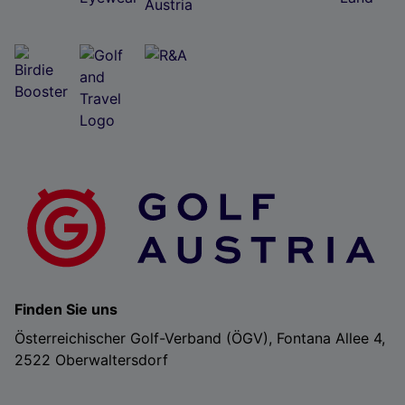
Folgendes bereitzustellen:
Verwendung genauer Standortdaten. Endgeräteeigenschaften zur Identifikation
aktiv abfragen. Speichern von oder Zugriff auf Informationen auf einem
Endgerät. Personalisierte Werbung und Inhalte, Messung von Werbeleistung
und der Performance von Inhalten, Zielgruppenforschung sowie Entwicklung
und Verbesserung von Angeboten.
Liste der Partner (Lieferanten)
Finden Sie uns
Österreichischer Golf-Verband (ÖGV), Fontana Allee 4,
2522 Oberwaltersdorf