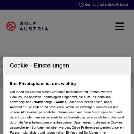
International Entries
Login
Österreichischer Golfverband
>
Golfclubsuche
>
Golfclub Herzog Tassilo
Ihre Privatsphäre ist uns wichtig
Um Ihnen die Dienste dieser Webseite bereitstellen zu können, werden
Cookies und ähnliche Technologien eingesetzt, die zum Teil technisch
notwendig sind (
Notwendige Cookies
), oder aber helfen sollen, unser
Angebot für Sie laufend zu optimieren. Wenn Sie einwilligen, können wir und
Mediagolf Turnier Einladungsturnier
unsere
419
Partner persönliche Informationen auf Ihrem Gerät speichern und
10.05.2023 - Einzel (Stableford)
darauf zugreifen, um ein persönlicheres Surferlebnis zu ermöglichen. Dies wird
durch die Verarbeitung personenbezogener Daten erreicht, die aus in Cookies
Golfclub Herzog Tassilo
gespeicherten Surfdaten erhoben werden. Diese Präferenzen werden unseren
Partnern signalisiert und haben keinen Einfluss auf Surfdaten.
Ihre