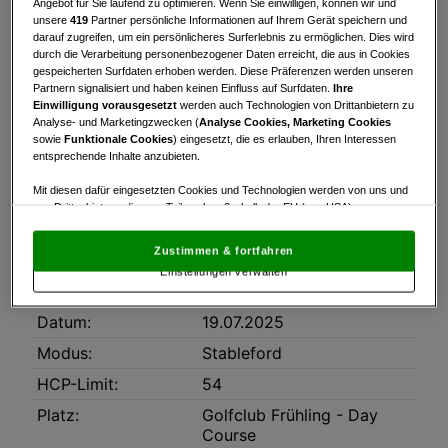
Angebot für Sie laufend zu optimieren. Wenn Sie einwilligen, können wir und
Turnierinfo
Nennliste
Startzeiten
unsere
419
Partner persönliche Informationen auf Ihrem Gerät speichern und
darauf zugreifen, um ein persönlicheres Surferlebnis zu ermöglichen. Dies wird
Bruttowertung
Nettowertung
Statistik
durch die Verarbeitung personenbezogener Daten erreicht, die aus in Cookies
gespeicherten Surfdaten erhoben werden. Diese Präferenzen werden unseren
Partnern signalisiert und haben keinen Einfluss auf Surfdaten.
Ihre
Turnierinfo
Einwilligung vorausgesetzt
werden auch Technologien von Drittanbietern zu
DayCourse
Analyse- und Marketingzwecken (
Analyse Cookies, Marketing Cookies
sowie
Funktionale Cookies
) eingesetzt, die es erlauben, Ihren Interessen
entsprechende Inhalte anzubieten.
Gäste mit Karte €85,-
Gäste ohne Karte €95,-
Mit diesen dafür eingesetzten Cookies und Technologien werden von uns und
von Drittanbietern, die zum Teil auch außerhalb der EU (u.a. USA)
niedergelassen sind, mitunter personenbezogene Daten (z.B. IP-Adresse)
Mitglieder €30,-
verarbeitet.
Den USA wird vom Europäischen Gerichtshof kein
Zustimmen & fortfahren
angemessenes Datenschutzniveau bescheinigt.
Es besteht insbesondere
Tellergericht und Nachspeise im Anschluss
Einstellungen verwalten
das Risiko, dass Ihre Daten dem Zugriff durch US-Behörden zu Kontroll- und
KEINE Halfway
Überwachungszwecken unterliegen und dagegen keine wirksamen
Rechtsbehelfe zur Verfügung stehen.
Datum:
19.07.2025
Mit Klick auf „Zustimmen & fortfahren“ willigen Sie in die Verwendung
Modus:
Stableford
von unseren Cookies und auch von Drittanbietern (auch aus USA) ein.
In den Einstellungen können Sie jederzeit Ihre Präferenzen verwalten und
HCP-Limit:
54
Widerspruch gegen die Verarbeitung auf der Grundlage berechtigter
Interessen einlegen. Klicken Sie dazu auf „Cookie Einstellungen“, die sich auf
Platz:
Golfclub Frühling - Day
jeder Seite unten im Footer befinden.
Course