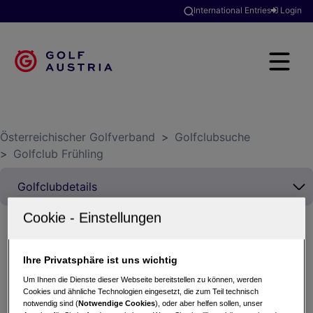
International Entries
Login
Österreichischer Golfverband
>
Golfclubsuche
>
Golfclub Frühling
Turkish Airlines & Golfreisen Armbrüster Trophy
Ihre Privatsphäre ist uns wichtig
19.07.2025 - Einzel (Stableford)
Um Ihnen die Dienste dieser Webseite bereitstellen zu können, werden
Golfclub Frühling
Cookies und ähnliche Technologien eingesetzt, die zum Teil technisch
notwendig sind (
Notwendige Cookies
), oder aber helfen sollen, unser