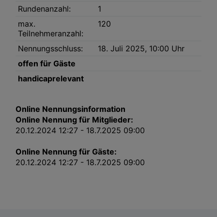
Link zur Datenschutzrichtlinie
Rundenanzahl:
1
Impressum
max.
120
Teilnehmeranzahl:
Wir und unsere Partner verarbeiten Daten, um
Nennungsschluss:
18. Juli 2025, 10:00 Uhr
Folgendes bereitzustellen:
offen für Gäste
Verwendung genauer Standortdaten. Endgeräteeigenschaften zur Identifikation
aktiv abfragen. Speichern von oder Zugriff auf Informationen auf einem
handicaprelevant
Endgerät. Personalisierte Werbung und Inhalte, Messung von Werbeleistung
und der Performance von Inhalten, Zielgruppenforschung sowie Entwicklung
und Verbesserung von Angeboten.
Liste der Partner (Lieferanten)
Online Nennungsinformation
Online Nennung für Mitglieder:
20.12.2024 12:27 - 18.7.2025 09:00
Online Nennung für Gäste:
20.12.2024 12:27 - 18.7.2025 09:00