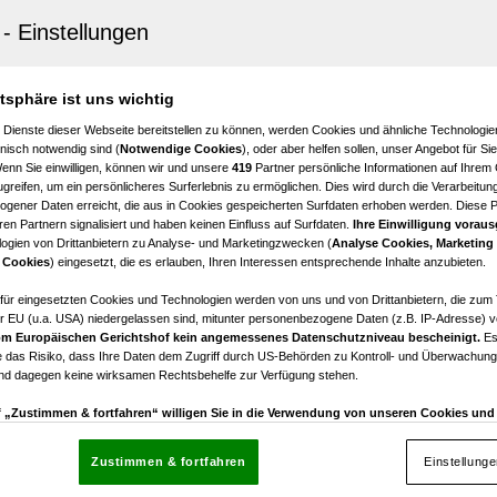
Runde mit dem Pro, immer in der Woche nach dem ÖGV Platzr
atsphäre ist uns wichtig
 Dienste dieser Webseite bereitstellen zu können, werden Cookies und ähnliche Technologien
nisch notwendig sind (
Notwendige Cookies
), oder aber helfen sollen, unser Angebot für Si
Wenn Sie einwilligen, können wir und unsere
419
Partner persönliche Informationen auf Ihrem
greifen, um ein persönlicheres Surferlebnis zu ermöglichen. Dies wird durch die Verarbeitun
gener Daten erreicht, die aus in Cookies gespeicherten Surfdaten erhoben werden. Diese 
Gruppentraining
en Partnern signalisiert und haben keinen Einfluss auf Surfdaten.
Ihre Einwilligung voraus
ogien von Drittanbietern zu Analyse- und Marketingzwecken (
Analyse Cookies, Marketing
 Cookies
) eingesetzt, die es erlauben, Ihren Interessen entsprechende Inhalte anzubieten.
d Spiel auf dem Night Course
afür eingesetzten Cookies und Technologien werden von uns und von Drittanbietern, die zum 
r EU (u.a. USA) niedergelassen sind, mitunter personenbezogene Daten (z.B. IP-Adresse) v
m Europäischen Gerichtshof kein angemessenes Datenschutzniveau bescheinigt.
Es
 das Risiko, dass Ihre Daten dem Zugriff durch US-Behörden zu Kontroll- und Überwachu
und dagegen keine wirksamen Rechtsbehelfe zur Verfügung stehen.
uf „Zustimmen & fortfahren“ willigen Sie in die Verwendung von unseren Cookies un
rn (auch aus USA) ein.
In den Einstellungen können Sie jederzeit Ihre Präferenzen verwalt
26 18:00 - Platzerlaubnis (PE)
gegen die Verarbeitung auf der Grundlage berechtigter Interessen einlegen. Klicken Sie dazu
Zustimmen & fortfahren
Einstellung
“, die sich auf jeder Seite unten im Footer befinden.