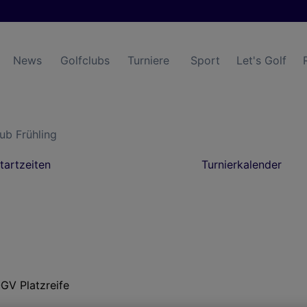
News
Golfclubs
Turniere
Sport
Let's Golf
ub Frühling
tartzeiten
Turnierkalender
ÖGV Platzreife