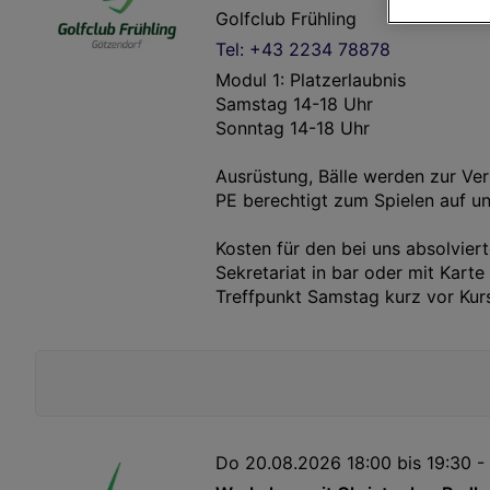
Link zur Dat
Golfclub Frühling
Impressum
Tel: +43 2234 78878
Modul 1: Platzerlaubnis
Wir und u
Samstag 14-18 Uhr
Sonntag 14-18 Uhr
Verwendung g
auf Informat
Performance 
Ausrüstung, Bälle werden zur Ver
Liste der Pa
PE berechtigt zum Spielen auf u
Kosten für den bei uns absolvie
Sekretariat in bar oder mit Karte
Treffpunkt Samstag kurz vor Kur
Do 20.08.2026 18:00 bis 19:30 -