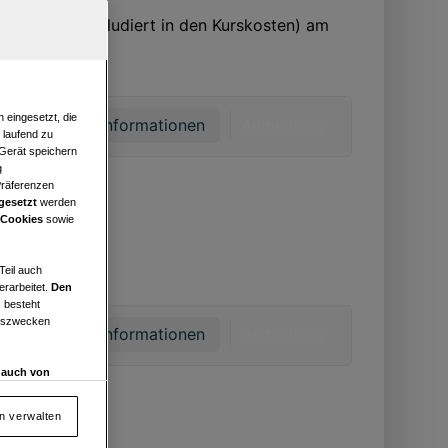
eifekurs (inkludiert in den Kurskosten) am
 eingesetzt, die
Mehr Informationen
Anmeldung
e laufend zu
 Gerät speichern
g
Präferenzen
gesetzt
werden
 Cookies
sowie
Teil auch
erarbeitet.
Den
 besteht
ngszwecken
Mehr Informationen
Anmeldung
d auch von
en und
 auf „Cookie
en verwalten