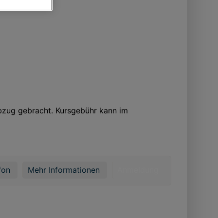
von oder Zugriff
und der
bzug gebracht. Kursgebühr kann im
fon
Mehr Informationen
Anmeldung