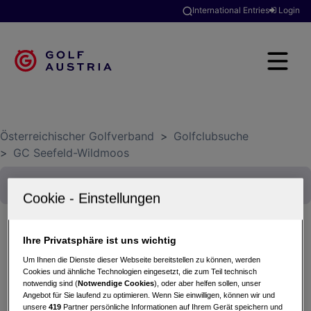
International Entries
Login
Österreichischer Golfverband
>
Golfclubsuche
>
GC Seefeld-Wildmoos
Ihre Privatsphäre ist uns wichtig
WÖSR Herren 2023
Um Ihnen die Dienste dieser Webseite bereitstellen zu können, werden
12.09.2023 - Einzel (Stableford)
Cookies und ähnliche Technologien eingesetzt, die zum Teil technisch
notwendig sind (
Notwendige Cookies
), oder aber helfen sollen, unser
GC Seefeld-Wildmoos
Angebot für Sie laufend zu optimieren. Wenn Sie einwilligen, können wir und
unsere
419
Partner persönliche Informationen auf Ihrem Gerät speichern und