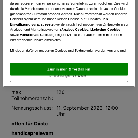
Turnierinfo
Nennliste
Startzeiten
darauf zugreifen, um ein persönlicheres Surferlebnis zu ermöglichen. Dies wird
durch die Verarbeitung personenbezogener Daten erreicht, die aus in Cookies
gespeicherten Surfdaten erhoben werden. Diese Präferenzen werden unseren
Bruttowertung
Nettowertung
Statistik
Partnern signalisiert und haben keinen Einfluss auf Surfdaten.
Ihre
Einwilligung vorausgesetzt
werden auch Technologien von Drittanbietern zu
Turnierinfo
Analyse- und Marketingzwecken (
Analyse Cookies, Marketing Cookies
sowie
Funktionale Cookies
) eingesetzt, die es erlauben, Ihren Interessen
Datum:
12.09.2023
entsprechende Inhalte anzubieten.
Modus:
Stableford
Mit diesen dafür eingesetzten Cookies und Technologien werden von uns und
von Drittanbietern, die zum Teil auch außerhalb der EU (u.a. USA)
HCP-Limit:
36
niedergelassen sind, mitunter personenbezogene Daten (z.B. IP-Adresse)
Platz:
Golfclub Seefeld-Wildmoos,
verarbeitet.
Den USA wird vom Europäischen Gerichtshof kein
Zustimmen & fortfahren
angemessenes Datenschutzniveau bescheinigt.
Es besteht insbesondere
Par 70/72
Einstellungen verwalten
das Risiko, dass Ihre Daten dem Zugriff durch US-Behörden zu Kontroll- und
Rundenanzahl:
1
Überwachungszwecken unterliegen und dagegen keine wirksamen
Rechtsbehelfe zur Verfügung stehen.
max.
120
Teilnehmeranzahl:
Mit Klick auf „Zustimmen & fortfahren“ willigen Sie in die Verwendung
von unseren Cookies und auch von Drittanbietern (auch aus USA) ein.
Nennungsschluss:
11. September 2023, 12:00
In den Einstellungen können Sie jederzeit Ihre Präferenzen verwalten und
Uhr
Widerspruch gegen die Verarbeitung auf der Grundlage berechtigter
Interessen einlegen. Klicken Sie dazu auf „Cookie Einstellungen“, die sich auf
offen für Gäste
jeder Seite unten im Footer befinden.
handicaprelevant
Link zur Datenschutzrichtlinie