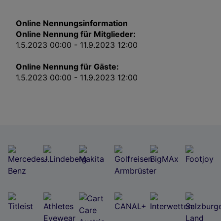
Impressum
Online Nennungsinformation
Wir und unsere Partner verarbeiten Daten, um
Online Nennung für Mitglieder:
Folgendes bereitzustellen:
1.5.2023 00:00 - 11.9.2023 12:00
Verwendung genauer Standortdaten. Endgeräteeigenschaften zur Identifikation
aktiv abfragen. Speichern von oder Zugriff auf Informationen auf einem
Online Nennung für Gäste:
Endgerät. Personalisierte Werbung und Inhalte, Messung von Werbeleistung
und der Performance von Inhalten, Zielgruppenforschung sowie Entwicklung
1.5.2023 00:00 - 11.9.2023 12:00
und Verbesserung von Angeboten.
Liste der Partner (Lieferanten)