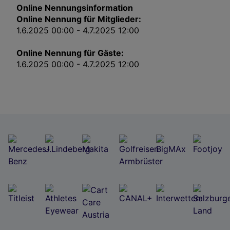
Impressum
Online Nennungsinformation
Online Nennung für Mitglieder:
1.6.2025 00:00 - 4.7.2025 12:00
Wir und unsere Partner verarbeiten Daten, um
Folgendes bereitzustellen:
Online Nennung für Gäste:
Verwendung genauer Standortdaten. Endgeräteeigenschaften zur Identifikation
aktiv abfragen. Speichern von oder Zugriff auf Informationen auf einem
1.6.2025 00:00 - 4.7.2025 12:00
Endgerät. Personalisierte Werbung und Inhalte, Messung von Werbeleistung
und der Performance von Inhalten, Zielgruppenforschung sowie Entwicklung
und Verbesserung von Angeboten.
Liste der Partner (Lieferanten)