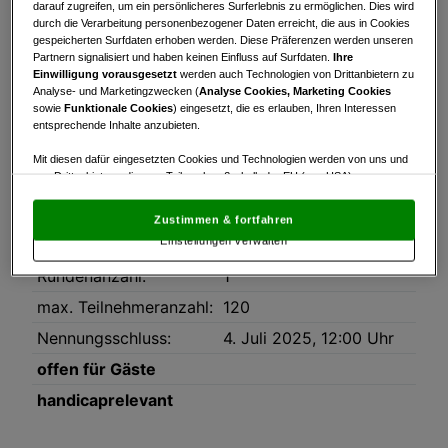
Turnierinfo
Nennliste
darauf zugreifen, um ein persönlicheres Surferlebnis zu ermöglichen. Dies wird
durch die Verarbeitung personenbezogener Daten erreicht, die aus in Cookies
gespeicherten Surfdaten erhoben werden. Diese Präferenzen werden unseren
Turnierinfo
Partnern signalisiert und haben keinen Einfluss auf Surfdaten.
Ihre
Einwilligung vorausgesetzt
werden auch Technologien von Drittanbietern zu
Downloads
Analyse- und Marketingzwecken (
Analyse Cookies, Marketing Cookies
Golf_Tennis_Turnier_2025.pdf
sowie
Funktionale Cookies
) eingesetzt, die es erlauben, Ihren Interessen
entsprechende Inhalte anzubieten.
Datum:
05.07.2025
Mit diesen dafür eingesetzten Cookies und Technologien werden von uns und
von Drittanbietern, die zum Teil auch außerhalb der EU (u.a. USA)
Modus:
9-Loch Stableford
niedergelassen sind, mitunter personenbezogene Daten (z.B. IP-Adresse)
verarbeitet.
Den USA wird vom Europäischen Gerichtshof kein
HCP-Limit:
54
Zustimmen & fortfahren
angemessenes Datenschutzniveau bescheinigt.
Es besteht insbesondere
Einstellungen verwalten
Platz:
Golf-Club Gastein, 10-18
das Risiko, dass Ihre Daten dem Zugriff durch US-Behörden zu Kontroll- und
Überwachungszwecken unterliegen und dagegen keine wirksamen
Rundenanzahl:
1
Rechtsbehelfe zur Verfügung stehen.
max. Teilnehmeranzahl:
120
Mit Klick auf „Zustimmen & fortfahren“ willigen Sie in die Verwendung
von unseren Cookies und auch von Drittanbietern (auch aus USA) ein.
Nennungsschluss:
4. Juli 2025, 12:00 Uhr
In den Einstellungen können Sie jederzeit Ihre Präferenzen verwalten und
Widerspruch gegen die Verarbeitung auf der Grundlage berechtigter
offen für Gäste
Interessen einlegen. Klicken Sie dazu auf „Cookie Einstellungen“, die sich auf
handicaprelevant
jeder Seite unten im Footer befinden.
Link zur Datenschutzrichtlinie