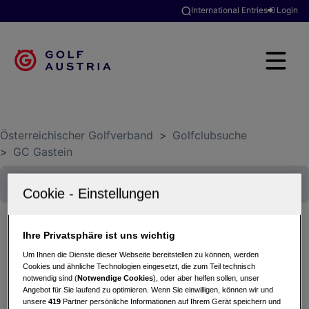
International Entries
Login
Österreichischer Golfverband
>
Golfclubsuche
>
GC Gastein
Ihre Privatsphäre ist uns wichtig
Golf & Tennis TC Hofgastein
Um Ihnen die Dienste dieser Webseite bereitstellen zu können, werden
Cookies und ähnliche Technologien eingesetzt, die zum Teil technisch
05.07.2025 - 2er Scramble
notwendig sind (
Notwendige Cookies
), oder aber helfen sollen, unser
GC Gastein
Angebot für Sie laufend zu optimieren. Wenn Sie einwilligen, können wir und
unsere
419
Partner persönliche Informationen auf Ihrem Gerät speichern und