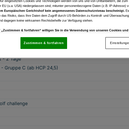
afür eingesetzten Cookies und Technologien werden von uns und von Drittanbietern, die zum 
r EU (u.a. USA) niedergelassen sind, mitunter personenbezogene Daten (z.B. IP-Adresse) v
m Europäischen Gerichtshof kein angemessenes Datenschutzniveau bescheinigt.
Es
 das Risiko, dass Ihre Daten dem Zugriff durch US-Behörden zu Kontroll- und Überwachu
und dagegen keine wirksamen Rechtsbehelfe zur Verfügung stehen.
uf „Zustimmen & fortfahren“ willigen Sie in die Verwendung von unseren Cookies un
rn (auch aus USA) ein.
In den Einstellungen können Sie jederzeit Ihre Präferenzen verwalt
gegen die Verarbeitung auf der Grundlage berechtigter Interessen einlegen. Klicken Sie dazu
Zustimmen & fortfahren
Einstellung
“, die sich auf jeder Seite unten im Footer befinden.
Turnier
enschutzrichtlinie
t - 2 Tage
 - Gruppe C (ab HCP 24,5)
nsere Partner verarbeiten Daten, um Folgendes bereitzustellen:
enauer Standortdaten. Endgeräteeigenschaften zur Identifikation aktiv abfragen. Speichern 
ionen auf einem Endgerät. Personalisierte Werbung und Inhalte, Messung von Werbeleistung 
von Inhalten, Zielgruppenforschung sowie Entwicklung und Verbesserung von Angeboten.
rtner (Lieferanten)
olf challenge