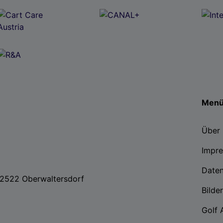
Men
Über 
Impr
Date
, 2522 Oberwaltersdorf
Bilde
Golf 