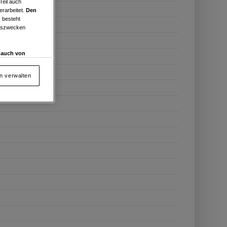
Teil auch
erarbeitet.
Den
 besteht
ngszwecken
d auch von
en und
 auf „Cookie
en verwalten
von oder Zugriff
und der