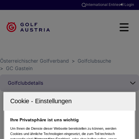
International Entries
Login
Österreichischer Golfverband
>
Golfclubsuche
>
GC Gastein
Makita Afterwork 9
Ihre Privatsphäre ist uns wichtig
13.05.2025 - Einzel (Stableford)
Um Ihnen die Dienste dieser Webseite bereitstellen zu können, werden
GC Gastein
Cookies und ähnliche Technologien eingesetzt, die zum Teil technisch
notwendig sind (
Notwendige Cookies
), oder aber helfen sollen, unser