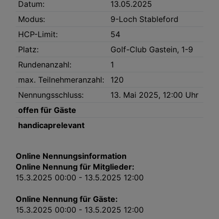
Datum:
13.05.2025
Link zur Datenschutzrichtlinie
Modus:
9-Loch Stableford
Impressum
HCP-Limit:
54
Platz:
Golf-Club Gastein, 1-9
Wir und unsere Partner verarbeiten Daten, um
Folgendes bereitzustellen:
Rundenanzahl:
1
Verwendung genauer Standortdaten. Endgeräteeigenschaften zur Identifikation
max. Teilnehmeranzahl:
120
aktiv abfragen. Speichern von oder Zugriff auf Informationen auf einem
Endgerät. Personalisierte Werbung und Inhalte, Messung von Werbeleistung
und der Performance von Inhalten, Zielgruppenforschung sowie Entwicklung
Nennungsschluss:
13. Mai 2025, 12:00 Uhr
und Verbesserung von Angeboten.
Liste der Partner (Lieferanten)
offen für Gäste
handicaprelevant
Online Nennungsinformation
Online Nennung für Mitglieder:
15.3.2025 00:00 - 13.5.2025 12:00
Online Nennung für Gäste:
15.3.2025 00:00 - 13.5.2025 12:00