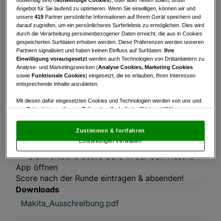
Turnierinfo
Nennliste
Startzeiten
Angebot für Sie laufend zu optimieren. Wenn Sie einwilligen, können wir und
unsere
419
Partner persönliche Informationen auf Ihrem Gerät speichern und
Bruttowertung
Nettowertung
Statistik
darauf zugreifen, um ein persönlicheres Surferlebnis zu ermöglichen. Dies wird
durch die Verarbeitung personenbezogener Daten erreicht, die aus in Cookies
gespeicherten Surfdaten erhoben werden. Diese Präferenzen werden unseren
Turnierinfo
Partnern signalisiert und haben keinen Einfluss auf Surfdaten.
Ihre
Makita Afterwork 9
Einwilligung vorausgesetzt
werden auch Technologien von Drittanbietern zu
Analyse- und Marketingzwecken (
Analyse Cookies, Marketing Cookies
🔻 Einfach bis 16.00 Uhr anmelden!
sowie
Funktionale Cookies
) eingesetzt, die es erlauben, Ihren Interessen
🔻 im Büro Turniergebühr von 10,-- € bezahlen!
entsprechende Inhalte anzubieten.
(35,-- € mit Green Fee)
(Falls das Büro nicht mehr besetzt ist, Nenngeld,
Mit diesen dafür eingesetzten Cookies und Technologien werden von uns und
von Drittanbietern, die zum Teil auch außerhalb der EU (u.a. USA)
Score Card im Postkästchen
niedergelassen sind, mitunter personenbezogene Daten (z.B. IP-Adresse)
hinterlegen! Danke!)
verarbeitet.
Den USA wird vom Europäischen Gerichtshof kein
Zustimmen & fortfahren
🔻 Start ab 16.00 Uhr auf Loch #10 (eigenständige
angemessenes Datenschutzniveau bescheinigt.
Es besteht insbesondere
Einstellungen verwalten
das Risiko, dass Ihre Daten dem Zugriff durch US-Behörden zu Kontroll- und
Flight Einteilung)
Überwachungszwecken unterliegen und dagegen keine wirksamen
🔻 Elektronische Score Card in der Golf Austria
Rechtsbehelfe zur Verfügung stehen.
App öffnen
Mit Klick auf „Zustimmen & fortfahren“ willigen Sie in die Verwendung
Score nach der Runde eintragen & absenden!
von unseren Cookies und auch von Drittanbietern (auch aus USA) ein.
Downloads
In den Einstellungen können Sie jederzeit Ihre Präferenzen verwalten und
Widerspruch gegen die Verarbeitung auf der Grundlage berechtigter
Makita_Ausschreibung.pdf
Interessen einlegen. Klicken Sie dazu auf „Cookie Einstellungen“, die sich auf
jeder Seite unten im Footer befinden.