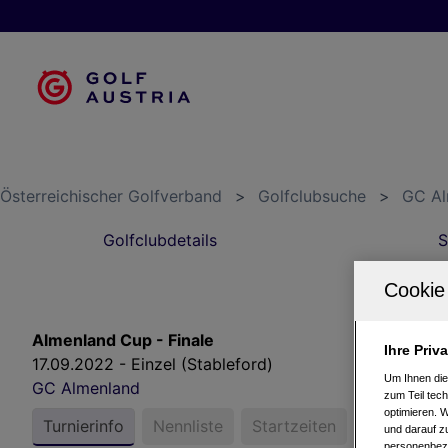
Österreichischer Golfverband
>
Golfclubsuche
>
GC Al
Golfclubdetails
S
Almenland Cup - Finale
Ihre Priv
17.09.2022 - Einzel (Stableford)
Um Ihnen die
GC Almenland
zum Teil tech
optimieren. 
Turnierinfo
Nennliste
Startzeiten
Ergebnisse
und darauf zu
personenbezo