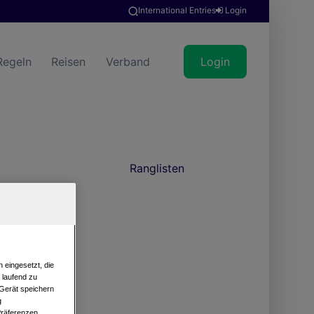
International Entries
Login
Regeln
Reisen
Verband
Login
Ranglisten
 eingesetzt, die
e laufend zu
 Gerät speichern
g
Präferenzen