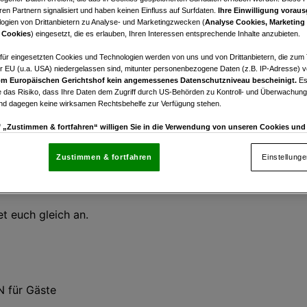
en Partnern signalisiert und haben keinen Einfluss auf Surfdaten.
Ihre Einwilligung voraus
ogien von Drittanbietern zu Analyse- und Marketingzwecken (
Analyse Cookies, Marketing
 Cookies
) eingesetzt, die es erlauben, Ihren Interessen entsprechende Inhalte anzubieten.
afür eingesetzten Cookies und Technologien werden von uns und von Drittanbietern, die zum 
r EU (u.a. USA) niedergelassen sind, mitunter personenbezogene Daten (z.B. IP-Adresse) v
m Europäischen Gerichtshof kein angemessenes Datenschutzniveau bescheinigt.
Es
s große Finale der heurigen Almenland Cup Turnierserie.
 das Risiko, dass Ihre Daten dem Zugriff durch US-Behörden zu Kontroll- und Überwachu
und dagegen keine wirksamen Rechtsbehelfe zur Verfügung stehen.
der der sensationelle Hole in One - Preis auf Loch 11, die
uf „Zustimmen & fortfahren“ willigen Sie in die Verwendung von unseren Cookies un
rn (auch aus USA) ein.
In den Einstellungen können Sie jederzeit Ihre Präferenzen verwalt
gegen die Verarbeitung auf der Grundlage berechtigter Interessen einlegen. Klicken Sie dazu
Zustimmen & fortfahren
Einstellung
“, die sich auf jeder Seite unten im Footer befinden.
, wollen wir euch wieder hochwertige Turniere mit schöne
enschutzrichtlinie
ankerl ist wieder der Gala Abend auf der LaHÜ.
et euch gleich an.
nsere Partner verarbeiten Daten, um Folgendes bereitzustellen:
enauer Standortdaten. Endgeräteeigenschaften zur Identifikation aktiv abfragen. Speichern 
ionen auf einem Endgerät. Personalisierte Werbung und Inhalte, Messung von Werbeleistung 
von Inhalten, Zielgruppenforschung sowie Entwicklung und Verbesserung von Angeboten.
N für Gäste
rtner (Lieferanten)