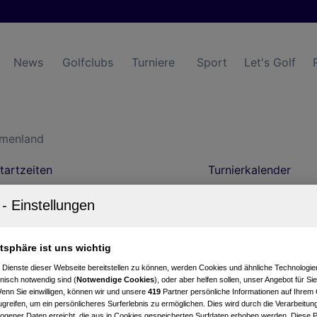
News
Golfclubs
Turniere
Sport
Let's Golf
menland
tartzeiten
Turnierkalender
atsphäre ist uns wichtig
 Dienste dieser Webseite bereitstellen zu können, werden Cookies und ähnliche Technologien
nisch notwendig sind (
Notwendige Cookies
), oder aber helfen sollen, unser Angebot für Si
Wenn Sie einwilligen, können wir und unsere
419
Partner persönliche Informationen auf Ihrem
Live Scoring
Statistik
greifen, um ein persönlicheres Surferlebnis zu ermöglichen. Dies wird durch die Verarbeitun
gener Daten erreicht, die aus in Cookies gespeicherten Surfdaten erhoben werden. Diese 