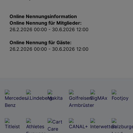
Impressum
Online Nennungsinformation
Wir und unsere Partner verarbeiten Daten, um
Online Nennung für Mitglieder:
Folgendes bereitzustellen:
26.2.2026 00:00 - 30.6.2026 12:00
Verwendung genauer Standortdaten. Endgeräteeigenschaften zur Identifikation
aktiv abfragen. Speichern von oder Zugriff auf Informationen auf einem
Endgerät. Personalisierte Werbung und Inhalte, Messung von Werbeleistung
Online Nennung für Gäste:
und der Performance von Inhalten, Zielgruppenforschung sowie Entwicklung
und Verbesserung von Angeboten.
26.2.2026 00:00 - 30.6.2026 12:00
Liste der Partner (Lieferanten)