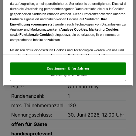
Turnierinfo
Nennliste
Startzeiten
darauf zugreifen, um ein persönlicheres Surferlebnis zu ermöglichen. Dies wird
durch die Verarbeitung personenbezogener Daten erreicht, die aus in Cookies
Bruttowertung
Nettowertung
Statistik
gespeicherten Surfdaten erhoben werden. Diese Präferenzen werden unseren
Partnern signalisiert und haben keinen Einfluss auf Surfdaten.
Ihre
Einwilligung vorausgesetzt
werden auch Technologien von Drittanbietern zu
Turnierinfo
Analyse- und Marketingzwecken (
Analyse Cookies, Marketing Cookies
sowie
Funktionale Cookies
) eingesetzt, die es erlauben, Ihren Interessen
Downloads
entsprechende Inhalte anzubieten.
Turnierausschreibung_GC_Dilly_26.pdf
Mit diesen dafür eingesetzten Cookies und Technologien werden von uns und
von Drittanbietern, die zum Teil auch außerhalb der EU (u.a. USA)
Datum:
02.07.2026
niedergelassen sind, mitunter personenbezogene Daten (z.B. IP-Adresse)
verarbeitet.
Den USA wird vom Europäischen Gerichtshof kein
Modus:
Stableford
Zustimmen & fortfahren
angemessenes Datenschutzniveau bescheinigt.
Es besteht insbesondere
Einstellungen verwalten
das Risiko, dass Ihre Daten dem Zugriff durch US-Behörden zu Kontroll- und
HCP-Limit:
54
Überwachungszwecken unterliegen und dagegen keine wirksamen
Platz:
Golfclub Dilly
Rechtsbehelfe zur Verfügung stehen.
Rundenanzahl:
1
Mit Klick auf „Zustimmen & fortfahren“ willigen Sie in die Verwendung
von unseren Cookies und auch von Drittanbietern (auch aus USA) ein.
max. Teilnehmeranzahl:
120
In den Einstellungen können Sie jederzeit Ihre Präferenzen verwalten und
Widerspruch gegen die Verarbeitung auf der Grundlage berechtigter
Nennungsschluss:
30. Juni 2026, 12:00 Uhr
Interessen einlegen. Klicken Sie dazu auf „Cookie Einstellungen“, die sich auf
jeder Seite unten im Footer befinden.
offen für Gäste
Link zur Datenschutzrichtlinie
handicaprelevant