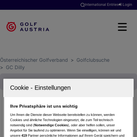
International Entries
Login
Österreichischer Golfverband
>
Golfclubsuche
>
GC Dilly
Ihre Privatsphäre ist uns wichtig
Damenrallye
Um Ihnen die Dienste dieser Webseite bereitstellen zu können, werden
02.07.2026 - Einzel (Stableford)
Cookies und ähnliche Technologien eingesetzt, die zum Teil technisch
notwendig sind (
Notwendige Cookies
), oder aber helfen sollen, unser
GC Dilly
Angebot für Sie laufend zu optimieren. Wenn Sie einwilligen, können wir und
unsere
419
Partner persönliche Informationen auf Ihrem Gerät speichern und