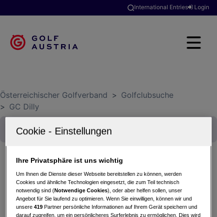
International Entries
Login
Österreichischer Golfverband
>
Golfclubsuche
>
GC Dilly
Ihre Privatsphäre ist uns wichtig
Um Ihnen die Dienste dieser Webseite bereitstellen zu können, werden
Mittwoch 08.04.2026
Willkommen am GC Dilly
Cookies und ähnliche Technologien eingesetzt, die zum Teil technisch
notwendig sind (
Notwendige Cookies
), oder aber helfen sollen, unser
Wir freuen uns, Euch seit dem 03. April 2026 wieder
Angebot für Sie laufend zu optimieren. Wenn Sie einwilligen, können wir und
auf unserem Platz begrüßen zu dürfen. -> 18-Loch-
unsere
419
Partner persönliche Informationen auf Ihrem Gerät speichern und
Greenfee-Aktion 50,00 Euro pro Person...
darauf zugreifen, um ein persönlicheres Surferlebnis zu ermöglichen. Dies wird