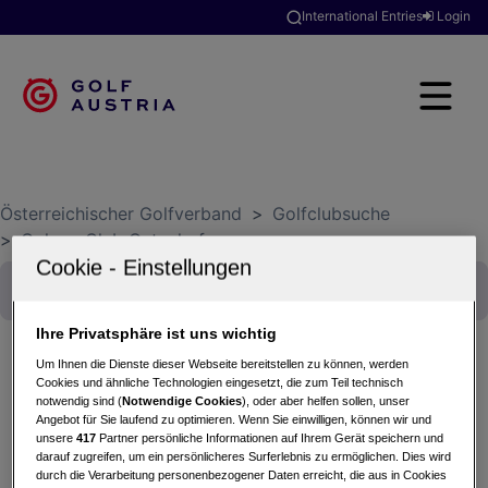
International Entries
Login
Österreichischer Golfverband
>
Golfclubsuche
>
Colony Club Gutenhof
Ihre Privatsphäre ist uns wichtig
Um Ihnen die Dienste dieser Webseite bereitstellen zu können, werden
Cookies und ähnliche Technologien eingesetzt, die zum Teil technisch
Poolparty Friends Scramble
notwendig sind (
Notwendige Cookies
), oder aber helfen sollen, unser
Angebot für Sie laufend zu optimieren. Wenn Sie einwilligen, können wir und
21.06.2025 - Ryesome-Vierer Zählspiel
unsere
417
Partner persönliche Informationen auf Ihrem Gerät speichern und
Colony Club Gutenhof
darauf zugreifen, um ein persönlicheres Surferlebnis zu ermöglichen. Dies wird
durch die Verarbeitung personenbezogener Daten erreicht, die aus in Cookies