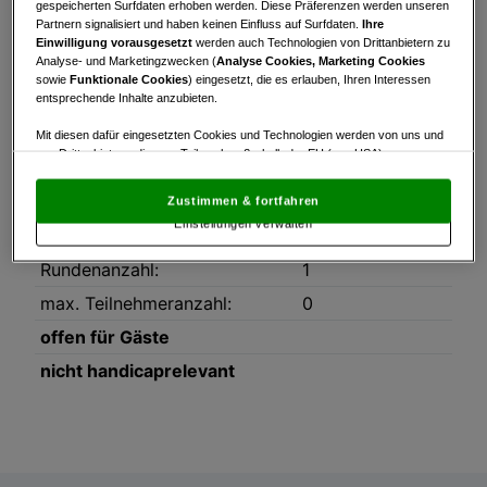
Turnierinfo
Startzeiten
Bruttowertung
gespeicherten Surfdaten erhoben werden. Diese Präferenzen werden unseren
Partnern signalisiert und haben keinen Einfluss auf Surfdaten.
Ihre
Einwilligung vorausgesetzt
werden auch Technologien von Drittanbietern zu
Nettowertung
Statistik
Analyse- und Marketingzwecken (
Analyse Cookies, Marketing Cookies
sowie
Funktionale Cookies
) eingesetzt, die es erlauben, Ihren Interessen
entsprechende Inhalte anzubieten.
Turnierinfo
Datum:
21.06.2025
Mit diesen dafür eingesetzten Cookies und Technologien werden von uns und
von Drittanbietern, die zum Teil auch außerhalb der EU (u.a. USA)
Modus:
Zählwettspiel
niedergelassen sind, mitunter personenbezogene Daten (z.B. IP-Adresse)
verarbeitet.
Den USA wird vom Europäischen Gerichtshof kein
HCP-Limit:
54
Zustimmen & fortfahren
angemessenes Datenschutzniveau bescheinigt.
Es besteht insbesondere
Einstellungen verwalten
das Risiko, dass Ihre Daten dem Zugriff durch US-Behörden zu Kontroll- und
Platz:
Ost Kurs
Überwachungszwecken unterliegen und dagegen keine wirksamen
Rechtsbehelfe zur Verfügung stehen.
Rundenanzahl:
1
max. Teilnehmeranzahl:
0
Mit Klick auf „Zustimmen & fortfahren“ willigen Sie in die Verwendung
von unseren Cookies und auch von Drittanbietern (auch aus USA) ein.
offen für Gäste
In den Einstellungen können Sie jederzeit Ihre Präferenzen verwalten und
Widerspruch gegen die Verarbeitung auf der Grundlage berechtigter
nicht handicaprelevant
Interessen einlegen. Klicken Sie dazu auf „Cookie Einstellungen“, die sich auf
jeder Seite unten im Footer befinden.
Link zur Datenschutzrichtlinie
Impressum