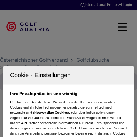
International Entries
Login
Österreichischer Golfverband
>
Golfclubsuche
>
Colony Club Gutenhof
Ihre Privatsphäre ist uns wichtig
Um Ihnen die Dienste dieser Webseite bereitstellen zu können, werden
Cookies und ähnliche Technologien eingesetzt, die zum Teil technisch
Colony Cup
notwendig sind (
Notwendige Cookies
), oder aber helfen sollen, unser
Angebot für Sie laufend zu optimieren. Wenn Sie einwilligen, können wir und
16.09.2025 - Einzel-Zählspiel nach Stableford
unsere
419
Partner persönliche Informationen auf Ihrem Gerät speichern und
Colony Club Gutenhof
darauf zugreifen, um ein persönlicheres Surferlebnis zu ermöglichen. Dies wird
durch die Verarbeitung personenbezogener Daten erreicht, die aus in Cookies