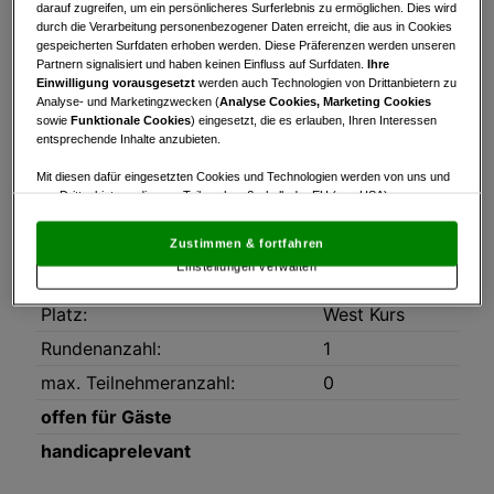
Turnierinfo
Startzeiten
Bruttowertung
darauf zugreifen, um ein persönlicheres Surferlebnis zu ermöglichen. Dies wird
durch die Verarbeitung personenbezogener Daten erreicht, die aus in Cookies
gespeicherten Surfdaten erhoben werden. Diese Präferenzen werden unseren
Nettowertung
Statistik
Partnern signalisiert und haben keinen Einfluss auf Surfdaten.
Ihre
Einwilligung vorausgesetzt
werden auch Technologien von Drittanbietern zu
Analyse- und Marketingzwecken (
Analyse Cookies, Marketing Cookies
Turnierinfo
sowie
Funktionale Cookies
) eingesetzt, die es erlauben, Ihren Interessen
Downloads
entsprechende Inhalte anzubieten.
Ausschreibung_Swiss_Life_Select_Golf-Charity_12.07
Mit diesen dafür eingesetzten Cookies und Technologien werden von uns und
von Drittanbietern, die zum Teil auch außerhalb der EU (u.a. USA)
Datum:
12.07.2025
niedergelassen sind, mitunter personenbezogene Daten (z.B. IP-Adresse)
verarbeitet.
Den USA wird vom Europäischen Gerichtshof kein
Modus:
Stableford
Zustimmen & fortfahren
angemessenes Datenschutzniveau bescheinigt.
Es besteht insbesondere
Einstellungen verwalten
das Risiko, dass Ihre Daten dem Zugriff durch US-Behörden zu Kontroll- und
HCP-Limit:
55
Überwachungszwecken unterliegen und dagegen keine wirksamen
Rechtsbehelfe zur Verfügung stehen.
Platz:
West Kurs
Rundenanzahl:
1
Mit Klick auf „Zustimmen & fortfahren“ willigen Sie in die Verwendung
von unseren Cookies und auch von Drittanbietern (auch aus USA) ein.
max. Teilnehmeranzahl:
0
In den Einstellungen können Sie jederzeit Ihre Präferenzen verwalten und
Widerspruch gegen die Verarbeitung auf der Grundlage berechtigter
offen für Gäste
Interessen einlegen. Klicken Sie dazu auf „Cookie Einstellungen“, die sich auf
jeder Seite unten im Footer befinden.
handicaprelevant
Link zur Datenschutzrichtlinie