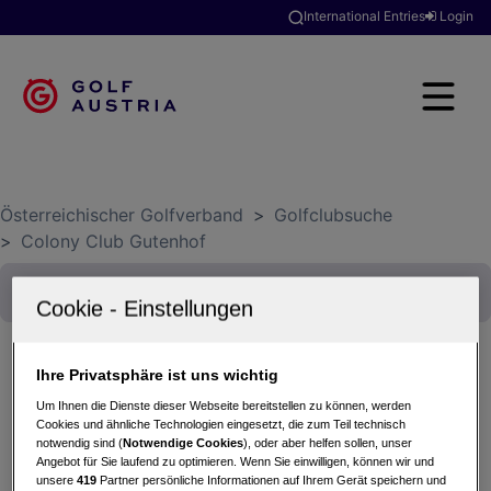
International Entries
Login
Österreichischer Golfverband
>
Golfclubsuche
>
Colony Club Gutenhof
Ihre Privatsphäre ist uns wichtig
Swiss Life Select Golf-Charity
Um Ihnen die Dienste dieser Webseite bereitstellen zu können, werden
Cookies und ähnliche Technologien eingesetzt, die zum Teil technisch
12.07.2025 - Einzel-Zählspiel nach Stableford
notwendig sind (
Notwendige Cookies
), oder aber helfen sollen, unser
Colony Club Gutenhof
Angebot für Sie laufend zu optimieren. Wenn Sie einwilligen, können wir und
unsere
419
Partner persönliche Informationen auf Ihrem Gerät speichern und