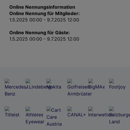
Impressum
Online Nennungsinformation
Online Nennung für Mitglieder:
Wir und unsere Partner verarbeiten Daten, um
1.5.2025 00:00 - 9.7.2025 12:00
Folgendes bereitzustellen:
Verwendung genauer Standortdaten. Endgeräteeigenschaften zur Identifikation
Online Nennung für Gäste:
aktiv abfragen. Speichern von oder Zugriff auf Informationen auf einem
1.5.2025 00:00 - 9.7.2025 12:00
Endgerät. Personalisierte Werbung und Inhalte, Messung von Werbeleistung
und der Performance von Inhalten, Zielgruppenforschung sowie Entwicklung
und Verbesserung von Angeboten.
Liste der Partner (Lieferanten)