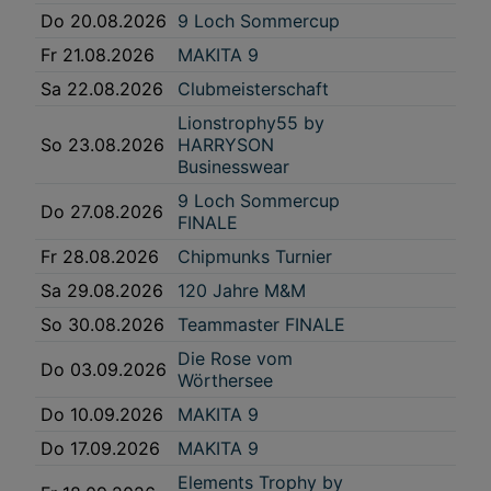
Do 20.08.2026
9 Loch Sommercup
Widerspruch gegen die Verarbeitung auf der Grundlage berechtigter
Interessen einlegen. Klicken Sie dazu auf „Cookie Einstellungen“, die sich auf
Fr 21.08.2026
MAKITA 9
jeder Seite unten im Footer befinden.
Sa 22.08.2026
Clubmeisterschaft
Link zur Datenschutzrichtlinie
Impressum
Lionstrophy55 by
So 23.08.2026
HARRYSON
Businesswear
Wir und unsere Partner verarbeiten Daten, um
9 Loch Sommercup
Folgendes bereitzustellen:
Do 27.08.2026
FINALE
Verwendung genauer Standortdaten. Endgeräteeigenschaften zur Identifikation
aktiv abfragen. Speichern von oder Zugriff auf Informationen auf einem
Fr 28.08.2026
Chipmunks Turnier
Endgerät. Personalisierte Werbung und Inhalte, Messung von Werbeleistung
und der Performance von Inhalten, Zielgruppenforschung sowie Entwicklung
und Verbesserung von Angeboten.
Sa 29.08.2026
120 Jahre M&M
Liste der Partner (Lieferanten)
So 30.08.2026
Teammaster FINALE
Die Rose vom
Do 03.09.2026
Wörthersee
Do 10.09.2026
MAKITA 9
Do 17.09.2026
MAKITA 9
Elements Trophy by