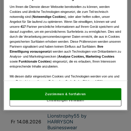
Do 30.07.2026
9 Loch Sommercup
Um Ihnen die Dienste dieser Webseite bereitstellen zu können, werden
Cookies und ähnliche Technologien eingesetzt, die zum Teil technisch
Fr 31.07.2026
Turnierserie IOW 2026
notwendig sind (
Notwendige Cookies
), oder aber helfen sollen, unser
Angebot für Sie laufend zu optimieren. Wenn Sie einwilligen, können wir und
Fr 31.07.2026
3. Nachtgolf Turnier
unsere
417
Partner persönliche Informationen auf Ihrem Gerät speichern und
darauf zugreifen, um ein persönlicheres Surferlebnis zu ermöglichen. Dies wird
Feldkirchner
durch die Verarbeitung personenbezogener Daten erreicht, die aus in Cookies
Sa 01.08.2026
Bezirksmeisterschaften
gespeicherten Surfdaten erhoben werden. Diese Präferenzen werden unseren
Partnern signalisiert und haben keinen Einfluss auf Surfdaten.
Ihre
Kärntner Damencup
Einwilligung vorausgesetzt
werden auch Technologien von Drittanbietern zu
Di 04.08.2026
2026
Analyse- und Marketingzwecken (
Analyse Cookies, Marketing Cookies
sowie
Funktionale Cookies
) eingesetzt, die es erlauben, Ihren Interessen
Do 06.08.2026
9 Loch Sommercup
entsprechende Inhalte anzubieten.
Fr 07.08.2026
MAKITA 9
Mit diesen dafür eingesetzten Cookies und Technologien werden von uns und
von Drittanbietern, die zum Teil auch außerhalb der EU (u.a. USA)
Fr 07.08.2026
Chipmunks Turnier
niedergelassen sind, mitunter personenbezogene Daten (z.B. IP-Adresse)
4. Moosburger Kirchtags
verarbeitet.
Den USA wird vom Europäischen Gerichtshof kein
Sa 08.08.2026
Zustimmen & fortfahren
angemessenes Datenschutzniveau bescheinigt.
Es besteht insbesondere
Turnier
Einstellungen verwalten
das Risiko, dass Ihre Daten dem Zugriff durch US-Behörden zu Kontroll- und
Do 13.08.2026
9 Loch Sommercup
Überwachungszwecken unterliegen und dagegen keine wirksamen
Rechtsbehelfe zur Verfügung stehen.
Lionstrophy55 by
Fr 14.08.2026
HARRYSON
Mit Klick auf „Zustimmen & fortfahren“ willigen Sie in die Verwendung
von unseren Cookies und auch von Drittanbietern (auch aus USA) ein.
Businesswear
In den Einstellungen können Sie jederzeit Ihre Präferenzen verwalten und