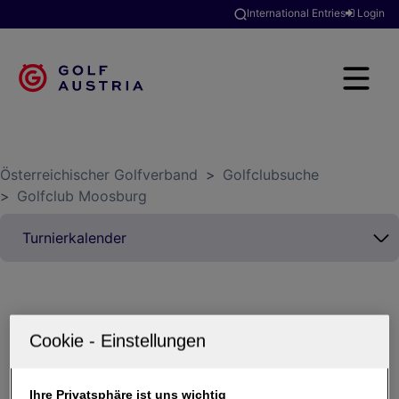
International Entries
Login
Österreichischer Golfverband
>
Golfclubsuche
>
Golfclub Moosburg
Alle
Aktuelle Turniere
Vergangene Turniere
Ihre Privatsphäre ist uns wichtig