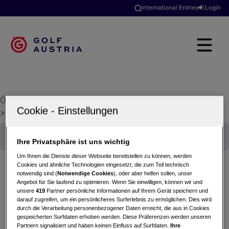
International Entries
Login
Österreichischer Golfverband
>
Golfclubsuche
>
GC Kobaldhof-Ramsau/Dachstein
Ihre Privatsphäre ist uns wichtig
Um Ihnen die Dienste dieser Webseite bereitstellen zu können, werden
Cookies und ähnliche Technologien eingesetzt, die zum Teil technisch
notwendig sind (
Notwendige Cookies
), oder aber helfen sollen, unser
Angebot für Sie laufend zu optimieren. Wenn Sie einwilligen, können wir und
unsere
419
Partner persönliche Informationen auf Ihrem Gerät speichern und
Alle
Aktuelle Turniere
darauf zugreifen, um ein persönlicheres Surferlebnis zu ermöglichen. Dies wird
durch die Verarbeitung personenbezogener Daten erreicht, die aus in Cookies
Vergangene Turniere
gespeicherten Surfdaten erhoben werden. Diese Präferenzen werden unseren
Partnern signalisiert und haben keinen Einfluss auf Surfdaten.
Ihre