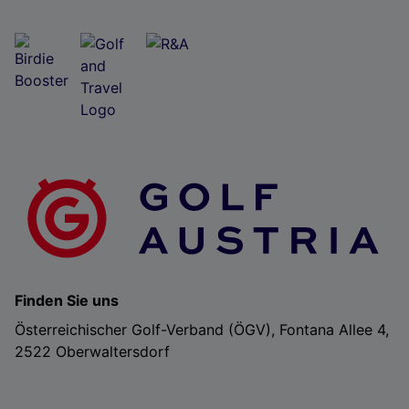
Folgendes bereitzustellen:
Verwendung genauer Standortdaten. Endgeräteeigenschaften zur Identifikation
aktiv abfragen. Speichern von oder Zugriff auf Informationen auf einem
Endgerät. Personalisierte Werbung und Inhalte, Messung von Werbeleistung
und der Performance von Inhalten, Zielgruppenforschung sowie Entwicklung
und Verbesserung von Angeboten.
Liste der Partner (Lieferanten)
Finden Sie uns
Österreichischer Golf-Verband (ÖGV), Fontana Allee 4,
2522 Oberwaltersdorf