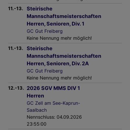
Wir und unsere Partner verarbeiten Daten, um
Folgendes bereitzustellen:
11.-13.
Steirische
Verwendung genauer Standortdaten. Endgeräteeigenschaften zur Identifikation
Mannschaftsmeisterschaften
aktiv abfragen. Speichern von oder Zugriff auf Informationen auf einem
Endgerät. Personalisierte Werbung und Inhalte, Messung von Werbeleistung
Herren, Senioren, Div. 1
und der Performance von Inhalten, Zielgruppenforschung sowie Entwicklung
und Verbesserung von Angeboten.
GC Gut Freiberg
Liste der Partner (Lieferanten)
Keine Nennung mehr möglich!
11.-13.
Steirische
Mannschaftsmeisterschaften
Herren, Senioren, Div. 2A
GC Gut Freiberg
Keine Nennung mehr möglich!
12.-13.
2026 SGV MMS DIV 1
Herren
GC Zell am See-Kaprun-
Saalbach
Nennschluss: 04.09.2026
23:55:00