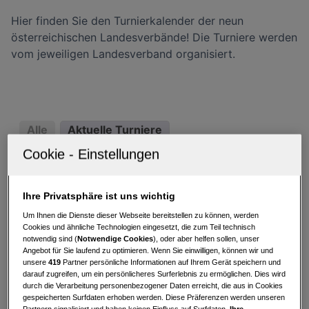
Hier finden Sie den Turnierkalender der neun
österreichischen Landesverbände! Die Turniere werden
vom jeweiligen Landesverband organisiert.
Alle
Aktuelle Turniere
Vergangene Turniere
Alle
BGL
KTN
NOE
OOE
SBG
Ihre Privatsphäre ist uns wichtig
STK
TIR
VBG
WIE
Um Ihnen die Dienste dieser Webseite bereitstellen zu können, werden
Cookies und ähnliche Technologien eingesetzt, die zum Teil technisch
August 2026
notwendig sind (
Notwendige Cookies
), oder aber helfen sollen, unser
Angebot für Sie laufend zu optimieren. Wenn Sie einwilligen, können wir und
22.-23.
Steirische
unsere
419
Partner persönliche Informationen auf Ihrem Gerät speichern und
darauf zugreifen, um ein persönlicheres Surferlebnis zu ermöglichen. Dies wird
Meisterschaften Damen &
durch die Verarbeitung personenbezogener Daten erreicht, die aus in Cookies
Herren Allg.Kl, Mid Am,
gespeicherten Surfdaten erhoben werden. Diese Präferenzen werden unseren
Partnern signalisiert und haben keinen Einfluss auf Surfdaten.
Ihre