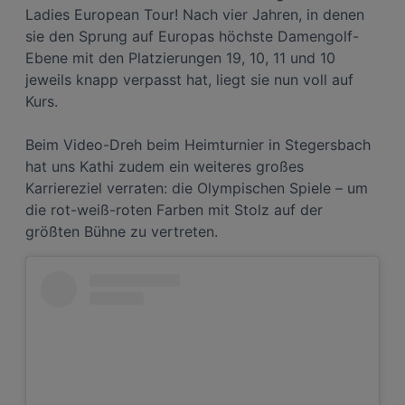
Widerspruch gegen die Verarbeitung auf der Grundlage berechtigter
Ladies European Tour! Nach vier Jahren, in denen
Interessen einlegen. Klicken Sie dazu auf „Cookie Einstellungen“, die sich auf
sie den Sprung auf Europas höchste Damengolf-
jeder Seite unten im Footer befinden.
Ebene mit den Platzierungen 19, 10, 11 und 10
Link zur Datenschutzrichtlinie
jeweils knapp verpasst hat, liegt sie nun voll auf
Impressum
Kurs.
Wir und unsere Partner verarbeiten Daten, um
Beim Video-Dreh beim Heimturnier in Stegersbach
Folgendes bereitzustellen:
hat uns Kathi zudem ein weiteres großes
Verwendung genauer Standortdaten. Endgeräteeigenschaften zur Identifikation
Karriereziel verraten: die Olympischen Spiele – um
aktiv abfragen. Speichern von oder Zugriff auf Informationen auf einem
Endgerät. Personalisierte Werbung und Inhalte, Messung von Werbeleistung
die rot-weiß-roten Farben mit Stolz auf der
und der Performance von Inhalten, Zielgruppenforschung sowie Entwicklung
und Verbesserung von Angeboten.
größten Bühne zu vertreten.
Liste der Partner (Lieferanten)