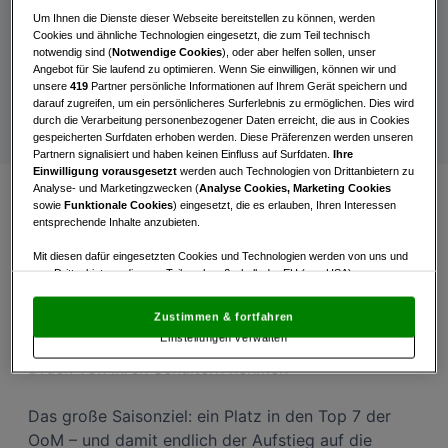
Katharina Mühlbauer surft auf
Um Ihnen die Dienste dieser Webseite bereitstellen zu können, werden
der Erfolgswelle
Cookies und ähnliche Technologien eingesetzt, die zum Teil technisch
notwendig sind (
Notwendige Cookies
), oder aber helfen sollen, unser
Angebot für Sie laufend zu optimieren. Wenn Sie einwilligen, können wir und
Im Rhythmus des Erfolgs: Katharina Mühlbauer trifft
unsere
419
Partner persönliche Informationen auf Ihrem Gerät speichern und
2025 den Sweet Spot
darauf zugreifen, um ein persönlicheres Surferlebnis zu ermöglichen. Dies wird
durch die Verarbeitung personenbezogener Daten erreicht, die aus in Cookies
gespeicherten Surfdaten erhoben werden. Diese Präferenzen werden unseren
Partnern signalisiert und haben keinen Einfluss auf Surfdaten.
Ihre
Einwilligung vorausgesetzt
werden auch Technologien von Drittanbietern zu
Analyse- und Marketingzwecken (
Analyse Cookies, Marketing Cookies
sowie
Funktionale Cookies
) eingesetzt, die es erlauben, Ihren Interessen
Die 27-Jährige feierte vergangenes Wochenende
entsprechende Inhalte anzubieten.
ihren zweiten Sieg auf der LET Access Series. 🏆
Mit diesen dafür eingesetzten Cookies und Technologien werden von uns und
Nach bereits zwei zweiten Plätzen und konstant
von Drittanbietern, die zum Teil auch außerhalb der EU (u.a. USA)
niedergelassen sind, mitunter personenbezogene Daten (z.B. IP-Adresse)
starken Leistungen in dieser Saison übernimmt sie
verarbeitet.
Den USA wird vom Europäischen Gerichtshof kein
damit erstmals in ihrer vierjährigen LETAS-Karriere
Zustimmen & fortfahren
angemessenes Datenschutzniveau bescheinigt.
Es besteht insbesondere
Einstellungen verwalten
die Führung in der Order of Merit – und kann etwas
das Risiko, dass Ihre Daten dem Zugriff durch US-Behörden zu Kontroll- und
Überwachungszwecken unterliegen und dagegen keine wirksamen
Druck von ihren Schultern nehmen
Rechtsbehelfe zur Verfügung stehen.
Mit Klick auf „Zustimmen & fortfahren“ willigen Sie in die Verwendung
Das große Saisonziel: ein Platz in den Top 7 der
von unseren Cookies und auch von Drittanbietern (auch aus USA) ein.
OoM – und damit endlich der Aufstieg auf die
In den Einstellungen können Sie jederzeit Ihre Präferenzen verwalten und