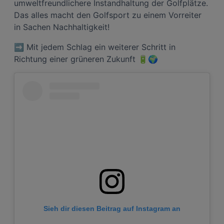
umweltfreundlichere Instandhaltung der Golfplätze.
Interessen einlegen. Klicken Sie dazu auf „Cookie Einstellungen“, die sich auf
jeder Seite unten im Footer befinden.
Das alles macht den Golfsport zu einem Vorreiter
in Sachen Nachhaltigkeit!
Link zur Datenschutzrichtlinie
Impressum
➡ Mit jedem Schlag ein weiterer Schritt in
Richtung einer grüneren Zukunft 🔋🌍
Wir und unsere Partner verarbeiten Daten, um
Folgendes bereitzustellen:
Verwendung genauer Standortdaten. Endgeräteeigenschaften zur Identifikation
aktiv abfragen. Speichern von oder Zugriff auf Informationen auf einem
Endgerät. Personalisierte Werbung und Inhalte, Messung von Werbeleistung
und der Performance von Inhalten, Zielgruppenforschung sowie Entwicklung
und Verbesserung von Angeboten.
Liste der Partner (Lieferanten)
Sieh dir diesen Beitrag auf Instagram an