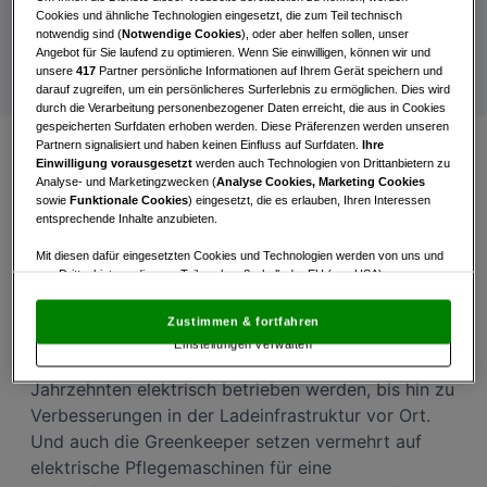
Grüner wird’s nicht
Cookies und ähnliche Technologien eingesetzt, die zum Teil technisch
notwendig sind (
Notwendige Cookies
), oder aber helfen sollen, unser
ÖGV und Mercedes-Benz setzen auf E-Mobilität
Angebot für Sie laufend zu optimieren. Wenn Sie einwilligen, können wir und
unsere
417
Partner persönliche Informationen auf Ihrem Gerät speichern und
darauf zugreifen, um ein persönlicheres Surferlebnis zu ermöglichen. Dies wird
durch die Verarbeitung personenbezogener Daten erreicht, die aus in Cookies
gespeicherten Surfdaten erhoben werden. Diese Präferenzen werden unseren
Partnern signalisiert und haben keinen Einfluss auf Surfdaten.
Ihre
Einwilligung vorausgesetzt
werden auch Technologien von Drittanbietern zu
Dank unseres Mobility Partners Mercedes-Benz
Analyse- und Marketingzwecken (
Analyse Cookies, Marketing Cookies
sowie
Funktionale Cookies
) eingesetzt, die es erlauben, Ihren Interessen
fährt der ÖGV vollständig emissionsfrei von A nach
entsprechende Inhalte anzubieten.
B. Ein Umstieg, der uns nach einer kurzen
Umgewöhnungsphase leichtgefallen ist und ein
Mit diesen dafür eingesetzten Cookies und Technologien werden von uns und
von Drittanbietern, die zum Teil auch außerhalb der EU (u.a. USA)
logischer Schritt war.
niedergelassen sind, mitunter personenbezogene Daten (z.B. IP-Adresse)
verarbeitet.
Den USA wird vom Europäischen Gerichtshof kein
Zustimmen & fortfahren
angemessenes Datenschutzniveau bescheinigt.
Es besteht insbesondere
Die Elektrifizierung ist aber auch in den österr.
Einstellungen verwalten
das Risiko, dass Ihre Daten dem Zugriff durch US-Behörden zu Kontroll- und
Golfclubs tief verwurzelt – von Golfcarts, die seit
Überwachungszwecken unterliegen und dagegen keine wirksamen
Rechtsbehelfe zur Verfügung stehen.
Jahrzehnten elektrisch betrieben werden, bis hin zu
Verbesserungen in der Ladeinfrastruktur vor Ort.
Mit Klick auf „Zustimmen & fortfahren“ willigen Sie in die Verwendung
Und auch die Greenkeeper setzen vermehrt auf
von unseren Cookies und auch von Drittanbietern (auch aus USA) ein.
In den Einstellungen können Sie jederzeit Ihre Präferenzen verwalten und
elektrische Pflegemaschinen für eine
Widerspruch gegen die Verarbeitung auf der Grundlage berechtigter