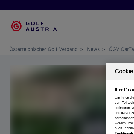
Österreichischer Golf Verband
>
News
>
ÖGV CarTalk
Ihre Priv
Um Ihnen die
zum Teil tech
optimieren. 
und darauf zu
personenbezo
werden unser
auch Technol
Funktionale