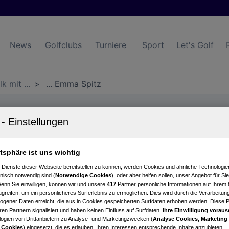
News
Golfclubs
Turniere
Sport
Let's Golf
 mit ...
>
... Emma Spitz
atsphäre ist uns wichtig
... Emma
 Dienste dieser Webseite bereitstellen zu können, werden Cookies und ähnliche Technologien
nisch notwendig sind (
Notwendige Cookies
), oder aber helfen sollen, unser Angebot für Si
Wenn Sie einwilligen, können wir und unsere
417
Partner persönliche Informationen auf Ihrem
Vom Golfplatz neben dem
greifen, um ein persönlicheres Surferlebnis zu ermöglichen. Dies wird durch die Verarbeitun
gener Daten erreicht, die aus in Cookies gespeicherten Surfdaten erhoben werden. Diese 
Bühne: Emma Spitz über
en Partnern signalisiert und haben keinen Einfluss auf Surfdaten.
Ihre Einwilligung voraus
ogien von Drittanbietern zu Analyse- und Marketingzwecken (
Analyse Cookies, Marketing
Leben im Profigolf.
 Cookies
) eingesetzt, die es erlauben, Ihren Interessen entsprechende Inhalte anzubieten.