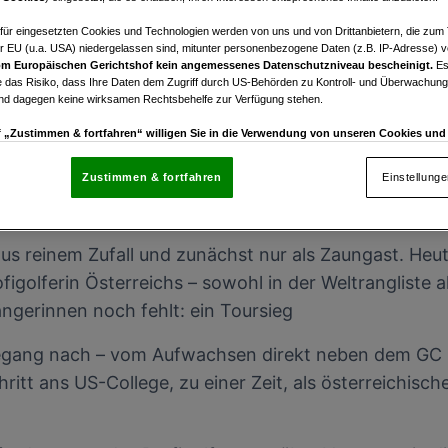
afür eingesetzten Cookies und Technologien werden von uns und von Drittanbietern, die zum 
r EU (u.a. USA) niedergelassen sind, mitunter personenbezogene Daten (z.B. IP-Adresse) v
m Europäischen Gerichtshof kein angemessenes Datenschutzniveau bescheinigt.
Es
 das Risiko, dass Ihre Daten dem Zugriff durch US-Behörden zu Kontroll- und Überwachu
und dagegen keine wirksamen Rechtsbehelfe zur Verfügung stehen.
uf „Zustimmen & fortfahren“ willigen Sie in die Verwendung von unseren Cookies un
rn (auch aus USA) ein.
In den Einstellungen können Sie jederzeit Ihre Präferenzen verwalt
gegen die Verarbeitung auf der Grundlage berechtigter Interessen einlegen. Klicken Sie dazu
Zustimmen & fortfahren
Einstellung
“, die sich auf jeder Seite unten im Footer befinden.
enschutzrichtlinie
aus reinem Zufall und zunächst nur als Zaungast. Heut
ofigolferin Österreichs – sowohl in der Weltrangliste a
nsere Partner verarbeiten Daten, um Folgendes bereitzustellen:
ängerinnen noch fehlt: ein Toursieg
enauer Standortdaten. Endgeräteeigenschaften zur Identifikation aktiv abfragen. Speichern 
ionen auf einem Endgerät. Personalisierte Werbung und Inhalte, Messung von Werbeleistung 
von Inhalten, Zielgruppenforschung sowie Entwicklung und Verbesserung von Angeboten.
gang nach – vom Aufwachsen direkt neben dem GC S
rtner (Lieferanten)
ritt ans US-College, zu einer Zeit, als österreichi