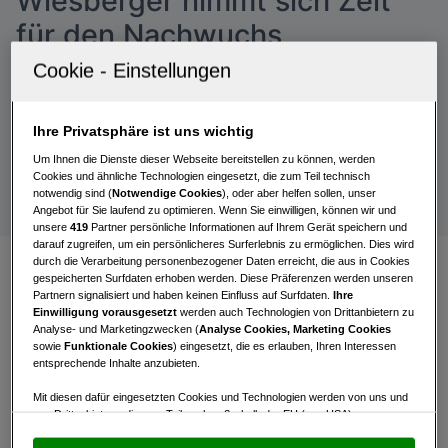
Wiesberger nimmt sich Zeit
für den Nachwuchs
Bernd Wiesberger konnte beim AJGT Finalturnier 2023
zwar nicht vor Ort sein, revanchierte sich aber beim
Golfnachwuchs mit einer Trainingssession im
Ihre Privatsphäre ist uns wichtig
Performance & Competence Center in
Um Ihnen die Dienste dieser Webseite bereitstellen zu können, werden
Oberwaltersdorf
Cookies und ähnliche Technologien eingesetzt, die zum Teil technisch
notwendig sind (
Notwendige Cookies
), oder aber helfen sollen, unser
Angebot für Sie laufend zu optimieren. Wenn Sie einwilligen, können wir und
unsere
419
Partner persönliche Informationen auf Ihrem Gerät speichern und
darauf zugreifen, um ein persönlicheres Surferlebnis zu ermöglichen. Dies wird
durch die Verarbeitung personenbezogener Daten erreicht, die aus in Cookies
gespeicherten Surfdaten erhoben werden. Diese Präferenzen werden unseren
Die Austrian Juniors Golf Tour (AJGT) powered
Partnern signalisiert und haben keinen Einfluss auf Surfdaten.
Ihre
Einwilligung vorausgesetzt
werden auch Technologien von Drittanbietern zu
by Bernd Wiesberger ist für den österreichischen
Analyse- und Marketingzwecken (
Analyse Cookies, Marketing Cookies
Golfnachwuchs – sowie für internationale
sowie
Funktionale Cookies
) eingesetzt, die es erlauben, Ihren Interessen
entsprechende Inhalte anzubieten.
Teilnehmer aus dem österreichischen Umland –
eine etablierte Größe und Jahr für Jahr ein voller
Mit diesen dafür eingesetzten Cookies und Technologien werden von uns und
Erfolg.
von Drittanbietern, die zum Teil auch außerhalb der EU (u.a. USA)
niedergelassen sind, mitunter personenbezogene Daten (z.B. IP-Adresse)
verarbeitet.
Den USA wird vom Europäischen Gerichtshof kein