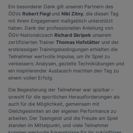
Interessen einlegen. Klicken Sie dazu auf „Cookie Einstellungen“, die sich auf
Ein besonderer Dank gilt unseren Partnern des
jeder Seite unten im Footer befinden.
ÖGVs
Robert Fiegl
und
Niki Zitny
, die diesen Tag
Link zur Datenschutzrichtlinie
mit ihrem Engagement maßgeblich unterstützt
Impressum
haben. Dank der professionellen Anleitung von
ÖGV-Nationalcoach
Richard Skripek
unserem
Wir und unsere Partner verarbeiten Daten, um
zertifizierten Trainer
Thomas Hofstätter
und der
Folgendes bereitzustellen:
erstklassigen Trainingsbedingungen erhielten die
Verwendung genauer Standortdaten. Endgeräteeigenschaften zur Identifikation
Teilnehmer wertvolle Impulse, um ihr Spiel zu
aktiv abfragen. Speichern von oder Zugriff auf Informationen auf einem
Endgerät. Personalisierte Werbung und Inhalte, Messung von Werbeleistung
verbessern; Analysen, gezielte Technikübungen und
und der Performance von Inhalten, Zielgruppenforschung sowie Entwicklung
und Verbesserung von Angeboten.
ein inspirierender Austausch machten den Tag zu
Liste der Partner (Lieferanten)
einem vollen Erfolg.
Die Begeisterung der Teilnehmer war spürbar –
sowohl für die sportlichen Herausforderungen als
auch für die Möglichkeit, gemeinsam mit
Gleichgesinnten an der eigenen Performance zu
arbeiten. Der Teamgeist und die Freude am Spiel
standen im Mittelpunkt, und viele Teilnehmer
konnten wertvolle Erkenntnisse für ihr zukünftiges