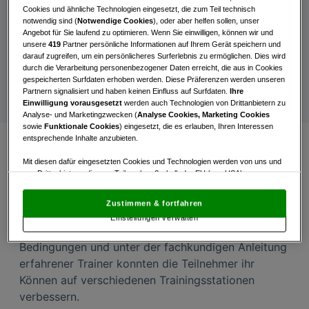
ÖGS zu Gast im PCC
Cookies und ähnliche Technologien eingesetzt, die zum Teil technisch
notwendig sind (
Notwendige Cookies
), oder aber helfen sollen, unser
Erfolgreicher Golftrainingstag der Österreichischen
Angebot für Sie laufend zu optimieren. Wenn Sie einwilligen, können wir und
unsere
419
Partner persönliche Informationen auf Ihrem Gerät speichern und
Golf Senioren Gesellschaft im „Performance &
darauf zugreifen, um ein persönlicheres Surferlebnis zu ermöglichen. Dies wird
Competence Center“
des Österreichischen Golf-
durch die Verarbeitung personenbezogener Daten erreicht, die aus in Cookies
Verbands
gespeicherten Surfdaten erhoben werden. Diese Präferenzen werden unseren
Partnern signalisiert und haben keinen Einfluss auf Surfdaten.
Ihre
Einwilligung vorausgesetzt
werden auch Technologien von Drittanbietern zu
Analyse- und Marketingzwecken (
Analyse Cookies, Marketing Cookies
sowie
Funktionale Cookies
) eingesetzt, die es erlauben, Ihren Interessen
entsprechende Inhalte anzubieten.
Mit diesen dafür eingesetzten Cookies und Technologien werden von uns und
Am 11. März 2025 versammelten sich die Mitglieder
von Drittanbietern, die zum Teil auch außerhalb der EU (u.a. USA)
der Österreichischen Golf Senioren Gesellschaft im
niedergelassen sind, mitunter personenbezogene Daten (z.B. IP-Adresse)
renommierten „Performance & Competence
verarbeitet.
Den USA wird vom Europäischen Gerichtshof kein
Zustimmen & fortfahren
angemessenes Datenschutzniveau bescheinigt.
Es besteht insbesondere
Center“ des Österr. Golf-Verbands zu einem
Einstellungen verwalten
das Risiko, dass Ihre Daten dem Zugriff durch US-Behörden zu Kontroll- und
ereignisreichen Golftrainingstag. Bei optimalen
Überwachungszwecken unterliegen und dagegen keine wirksamen
Rechtsbehelfe zur Verfügung stehen.
Bedingungen und unter der fachkundigen Anleitung
erfahrener Trainer konnten die Teilnehmer ihr
Mit Klick auf „Zustimmen & fortfahren“ willigen Sie in die Verwendung
Können auf verschiedenen Trainingsstationen
von unseren Cookies und auch von Drittanbietern (auch aus USA) ein.
In den Einstellungen können Sie jederzeit Ihre Präferenzen verwalten und
verbessern.
Widerspruch gegen die Verarbeitung auf der Grundlage berechtigter