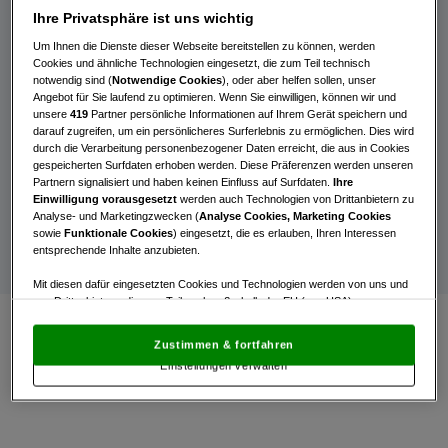
Int. Österreichische
Ihre Privatsphäre ist uns wichtig
Amateurmeisterschaft
Um Ihnen die Dienste dieser Webseite bereitstellen zu können, werden
Senioren
Cookies und ähnliche Technologien eingesetzt, die zum Teil technisch
notwendig sind (
Notwendige Cookies
), oder aber helfen sollen, unser
Angebot für Sie laufend zu optimieren. Wenn Sie einwilligen, können wir und
Der Golfclub Wels war von 5. bis 7. Juli 2024
unsere
419
Partner persönliche Informationen auf Ihrem Gerät speichern und
darauf zugreifen, um ein persönlicheres Surferlebnis zu ermöglichen. Dies wird
Schauplatz der Internationalen Österreichischen
durch die Verarbeitung personenbezogener Daten erreicht, die aus in Cookies
Amateur Meisterschaften Senioren (50+). 107
gespeicherten Surfdaten erhoben werden. Diese Präferenzen werden unseren
Partnern signalisiert und haben keinen Einfluss auf Surfdaten.
Ihre
Teilnehmer und Teilnehmerinnen - der Großteil aus
Einwilligung vorausgesetzt
werden auch Technologien von Drittanbietern zu
Österreich aber auch aus Deutschland, Italien und der
Analyse- und Marketingzwecken (
Analyse Cookies, Marketing Cookies
Schweiz - nahmen das Turnier in Angriff.
sowie
Funktionale Cookies
) eingesetzt, die es erlauben, Ihren Interessen
entsprechende Inhalte anzubieten.
Mit diesen dafür eingesetzten Cookies und Technologien werden von uns und
von Drittanbietern, die zum Teil auch außerhalb der EU (u.a. USA)
niedergelassen sind, mitunter personenbezogene Daten (z.B. IP-Adresse)
verarbeitet.
Den USA wird vom Europäischen Gerichtshof kein
Zustimmen & fortfahren
angemessenes Datenschutzniveau bescheinigt.
Es besteht insbesondere
Einstellungen verwalten
das Risiko, dass Ihre Daten dem Zugriff durch US-Behörden zu Kontroll- und
Überwachungszwecken unterliegen und dagegen keine wirksamen
Rechtsbehelfe zur Verfügung stehen.
Mit Klick auf „Zustimmen & fortfahren“ willigen Sie in die Verwendung