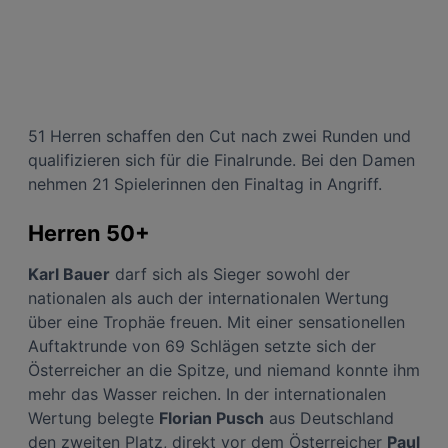
von unseren Cookies und auch von Drittanbietern (auch aus USA) ein.
In den Einstellungen können Sie jederzeit Ihre Präferenzen verwalten und
Widerspruch gegen die Verarbeitung auf der Grundlage berechtigter
Interessen einlegen. Klicken Sie dazu auf „Cookie Einstellungen“, die sich auf
jeder Seite unten im Footer befinden.
Link zur Datenschutzrichtlinie
Impressum
51 Herren schaffen den Cut nach zwei Runden und
qualifizieren sich für die Finalrunde. Bei den Damen
nehmen 21 Spielerinnen den Finaltag in Angriff.
Wir und unsere Partner verarbeiten Daten, um
Folgendes bereitzustellen:
Herren 50+
Verwendung genauer Standortdaten. Endgeräteeigenschaften zur Identifikation
aktiv abfragen. Speichern von oder Zugriff auf Informationen auf einem
Endgerät. Personalisierte Werbung und Inhalte, Messung von Werbeleistung
und der Performance von Inhalten, Zielgruppenforschung sowie Entwicklung
Karl Bauer
darf sich als Sieger sowohl der
und Verbesserung von Angeboten.
nationalen als auch der internationalen Wertung
Liste der Partner (Lieferanten)
über eine Trophäe freuen. Mit einer sensationellen
Auftaktrunde von 69 Schlägen setzte sich der
Österreicher an die Spitze, und niemand konnte ihm
mehr das Wasser reichen. In der internationalen
Wertung belegte
Florian Pusch
aus Deutschland
den zweiten Platz, direkt vor dem Österreicher
Paul