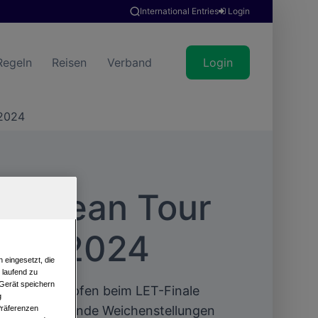
International Entries
Login
Regeln
Reisen
Verband
Login
 2024
uropean Tour
nale 2024
 eingesetzt, die
e laufend zu
 Gerät speichern
chober kämpfen beim LET-Finale
g
d entscheidende Weichenstellungen
Präferenzen