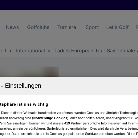
News
Golfclubs
Turniere
Sport
Let's Golf
ort
>
International
>
Ladies European Tour Saisonfinale
Ladies E
Saisonfi
atsphäre ist uns wichtig
 Dienste dieser Webseite bereitstellen zu können, werden Cookies und ähnliche Technologien
nisch notwendig sind (
Notwendige Cookies
), oder aber helfen sollen, unser Angebot für Si
Wenn Sie einwilligen, können wir und unsere
419
Partner persönliche Informationen auf Ihrem
Emma Spitz und Sarah S
greifen, um ein persönlicheres Surferlebnis zu ermöglichen. Dies wird durch die Verarbeitun
um Topplatzierungen un
gener Daten erreicht, die aus in Cookies gespeicherten Surfdaten erhoben werden. Diese 