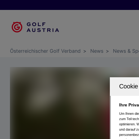
Österreichischer Golf Verband
>
News
>
News & Sp
Ihre Priv
Um Ihnen die
zum Teil tech
optimieren. 
und darauf zu
personenbezo