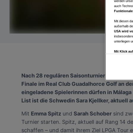
werden unser
auch Technol
Funktionale
Mit diesen d
außerhalb de
USA wird vo
insbesondere
unterliegen 
Mit Klick a
Drittanbiete
Widerspruch 
Einstellungen
Nach 28 regulären Saisonturnieren im Rah
Link zur Dat
Impressum
Finale im Real Club Guadalhorce Golf an der
eingeladene Spielerinnen dürfen in Málaga 
Wir und u
List ist die Schwedin Sara Kjellker, aktuell 
Verwendung g
auf Informat
Mit
Emma Spitz
und
Sarah Schober
sind zwe
Performance 
Turnier starten. Spitz, aktuell auf Rang 14
Liste der Pa
schaffen – und damit ihrem Ziel LPGA Tour e