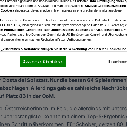
en Partnern signalisiert und haben keinen Einfluss auf Surfdaten.
Ihre Einwilligung voraus
für 2025
ogien von Drittanbietern zu Analyse- und Marketingzwecken (
Analyse Cookies, Marketing
 Cookies
) eingesetzt, die es erlauben, Ihren Interessen entsprechende Inhalte anzubieten.
afür eingesetzten Cookies und Technologien werden von uns und von Drittanbietern, die zum 
r EU (u.a. USA) niedergelassen sind, mitunter personenbezogene Daten (z.B. IP-Adresse) v
m Europäischen Gerichtshof kein angemessenes Datenschutzniveau bescheinigt.
Es
 das Risiko, dass Ihre Daten dem Zugriff durch US-Behörden zu Kontroll- und Überwachu
und dagegen keine wirksamen Rechtsbehelfe zur Verfügung stehen.
uf „Zustimmen & fortfahren“ willigen Sie in die Verwendung von unseren Cookies un
rn (auch aus USA) ein.
In den Einstellungen können Sie jederzeit Ihre Präferenzen verwalt
gegen die Verarbeitung auf der Grundlage berechtigter Interessen einlegen. Klicken Sie dazu
Zustimmen & fortfahren
Einstellung
“, die sich auf jeder Seite unten im Footer befinden.
men der Ladies European Tour (LET) findet diese W
enschutzrichtlinie
 Costa del Sol statt. Nur die besten 64 Spielerinnen
abschlagen. Allerdings gab es zahlreiche Nachrücke
nsere Partner verarbeiten Daten, um Folgendes bereitzustellen:
auf Platz 83 in der OoM.
enauer Standortdaten. Endgeräteeigenschaften zur Identifikation aktiv abfragen. Speichern 
ionen auf einem Endgerät. Personalisierte Werbung und Inhalte, Messung von Werbeleistung 
i Österreicherinnen im Feld, die allerdings mit unte
von Inhalten, Zielgruppenforschung sowie Entwicklung und Verbesserung von Angeboten.
 der Jahresrangliste, könnte mit einem Top-5-Ergebni
rtner (Lieferanten)
inen Schritt näherkommen. Für Schober, derzeit 80. 