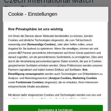
Czech International Match
Play Championship
ÖGV Kaderspielerin Katharina Schroll setzt sich im
Finale der Internationalen Tschechischen Match Play
Ihre Privatsphäre ist uns wichtig
Meisterschaft gegen ihre Landsfrau Laura Fangmeyer
Um Ihnen die Dienste dieser Webseite bereitstellen zu können, werden
durch und feiert heuer bereits ihren zweiten
Cookies und ähnliche Technologien eingesetzt, die zum Teil technisch
internationalen Titel.
notwendig sind (
Notwendige Cookies
), oder aber helfen sollen, unser
Angebot für Sie laufend zu optimieren. Wenn Sie einwilligen, können wir und
unsere
417
Partner persönliche Informationen auf Ihrem Gerät speichern und
darauf zugreifen, um ein persönlicheres Surferlebnis zu ermöglichen. Dies wird
durch die Verarbeitung personenbezogener Daten erreicht, die aus in Cookies
gespeicherten Surfdaten erhoben werden. Diese Präferenzen werden unseren
Partnern signalisiert und haben keinen Einfluss auf Surfdaten.
Ihre
Die Internationale Tschechische Match Play
Einwilligung vorausgesetzt
werden auch Technologien von Drittanbietern zu
Analyse- und Marketingzwecken (
Analyse Cookies, Marketing Cookies
Meisterschaft wird heuer im Golf Club Mladá
sowie
Funktionale Cookies
) eingesetzt, die es erlauben, Ihren Interessen
Boleslav ausgetragen. Nach einer Runde Stroke
entsprechende Inhalte anzubieten.
Play über 18 Löchern qualifizieren sich die besten
Mit diesen dafür eingesetzten Cookies und Technologien werden von uns und
64 Herren und 32 Damen für die Matchplay-Phase
von Drittanbietern, die zum Teil auch außerhalb der EU (u.a. USA)
von Sonntag bis Dienstag. Aus österreichischer
niedergelassen sind, mitunter personenbezogene Daten (z.B. IP-Adresse)
verarbeitet.
Den USA wird vom Europäischen Gerichtshof kein
Sicht am Start sind die ÖGV Kaderspielerinnen
Zustimmen & fortfahren