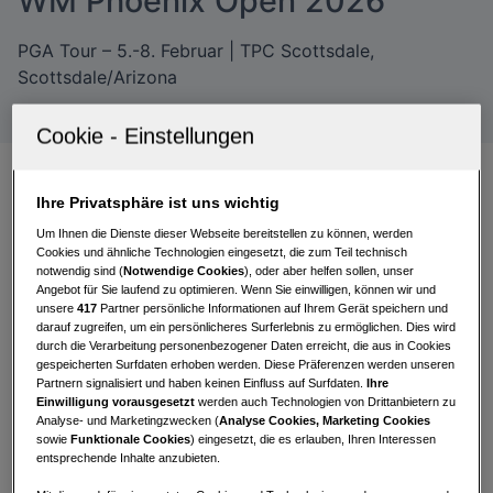
WM Phoenix Open 2026
PGA Tour – 5.-8. Februar | TPC Scottsdale,
Scottsdale/Arizona
Ihre Privatsphäre ist uns wichtig
Straka steigert sich im
Um Ihnen die Dienste dieser Webseite bereitstellen zu können, werden
Cookies und ähnliche Technologien eingesetzt, die zum Teil technisch
Turnierverlauf, lässt statistisch
notwendig sind (
Notwendige Cookies
), oder aber helfen sollen, unser
aber vor allem auf den Grüns
Angebot für Sie laufend zu optimieren. Wenn Sie einwilligen, können wir und
unsere
417
Partner persönliche Informationen auf Ihrem Gerät speichern und
einiges liegen
darauf zugreifen, um ein persönlicheres Surferlebnis zu ermöglichen. Dies wird
durch die Verarbeitung personenbezogener Daten erreicht, die aus in Cookies
gespeicherten Surfdaten erhoben werden. Diese Präferenzen werden unseren
Sepp Straka
fehlt zum Auftakt die nötige Präzision
Partnern signalisiert und haben keinen Einfluss auf Surfdaten.
Ihre
und kommt nach je drei Bogeys bzw. Birdies mit
Einwilligung vorausgesetzt
werden auch Technologien von Drittanbietern zu
Analyse- und Marketingzwecken (
Analyse Cookies, Marketing Cookies
einer
Even-Par-71
zum Scoring. Nach den Front
sowie
Funktionale Cookies
) eingesetzt, die es erlauben, Ihren Interessen
Nine liegt er bereits zwei über Par, kämpft sich mit
entsprechende Inhalte anzubieten.
drei Birdies auf den Back Nine aber wieder zurück.