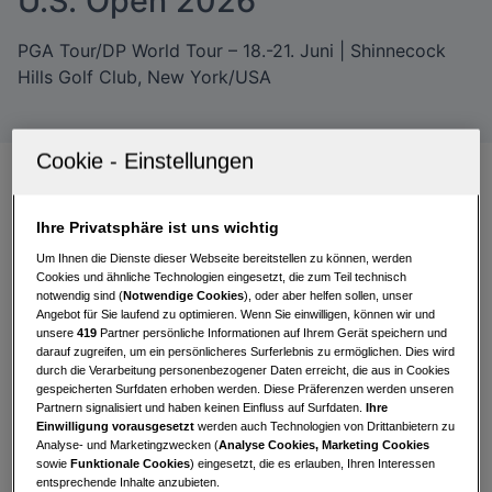
U.S. Open 2026
PGA Tour/DP World Tour – 18.-21. Juni | Shinnecock
Hills Golf Club, New York/USA
Straka am Wochenende nicht
Ihre Privatsphäre ist uns wichtig
dabei
Um Ihnen die Dienste dieser Webseite bereitstellen zu können, werden
Cookies und ähnliche Technologien eingesetzt, die zum Teil technisch
notwendig sind (
Notwendige Cookies
), oder aber helfen sollen, unser
Auch die
US Open 2026
verliefen für Österreichs
Angebot für Sie laufend zu optimieren. Wenn Sie einwilligen, können wir und
Sepp Straka
nicht nach Wunsch. Wie bereits im
unsere
419
Partner persönliche Informationen auf Ihrem Gerät speichern und
darauf zugreifen, um ein persönlicheres Surferlebnis zu ermöglichen. Dies wird
Vorjahr verpasste der Wiener den Cut, wenn auch
durch die Verarbeitung personenbezogener Daten erreicht, die aus in Cookies
nur denkbar knapp.
gespeicherten Surfdaten erhoben werden. Diese Präferenzen werden unseren
Partnern signalisiert und haben keinen Einfluss auf Surfdaten.
Ihre
Einwilligung vorausgesetzt
werden auch Technologien von Drittanbietern zu
In der ersten Runde
fand Straka zunächst keinen
Analyse- und Marketingzwecken (
Analyse Cookies, Marketing Cookies
Rhythmus und lag nach 13 gespielten Löchern
sowie
Funktionale Cookies
) eingesetzt, die es erlauben, Ihren Interessen
bereits fünf Schläge über Par. Mit drei Birdies auf
entsprechende Inhalte anzubieten.