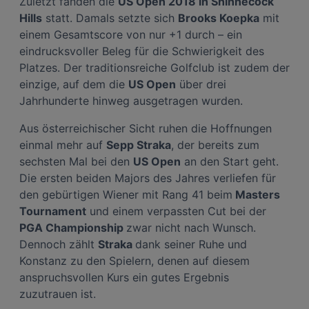
Zuletzt fanden die
US Open 2018 in Shinnecock
Hills
statt. Damals setzte sich
Brooks Koepka
mit
einem Gesamtscore von nur +1 durch – ein
eindrucksvoller Beleg für die Schwierigkeit des
Platzes. Der traditionsreiche Golfclub ist zudem der
einzige, auf dem die
US Open
über drei
Jahrhunderte hinweg ausgetragen wurden.
Aus österreichischer Sicht ruhen die Hoffnungen
einmal mehr auf
Sepp Straka
, der bereits zum
sechsten Mal bei den
US Open
an den Start geht.
Die ersten beiden Majors des Jahres verliefen für
den gebürtigen Wiener mit Rang 41 beim
Masters
Tournament
und einem verpassten Cut bei der
PGA Championship
zwar nicht nach Wunsch.
Dennoch zählt
Straka
dank seiner Ruhe und
Konstanz zu den Spielern, denen auf diesem
anspruchsvollen Kurs ein gutes Ergebnis
zuzutrauen ist.