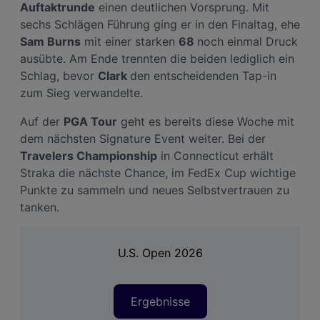
Auftaktrunde
einen deutlichen Vorsprung. Mit
und der Performance von Inhalten, Zielgruppenforschung sowie Entwicklung
und Verbesserung von Angeboten.
sechs Schlägen Führung ging er in den Finaltag, ehe
Liste der Partner (Lieferanten)
Sam Burns
mit einer starken
68
noch einmal Druck
ausübte. Am Ende trennten die beiden lediglich ein
Schlag, bevor
Clark
den entscheidenden Tap-in
zum Sieg verwandelte.
Auf der
PGA Tour
geht es bereits diese Woche mit
dem nächsten Signature Event weiter. Bei der
Travelers Championship
in Connecticut erhält
Straka die nächste Chance, im FedEx Cup wichtige
Punkte zu sammeln und neues Selbstvertrauen zu
tanken.
U.S. Open 2026
Ergebnisse