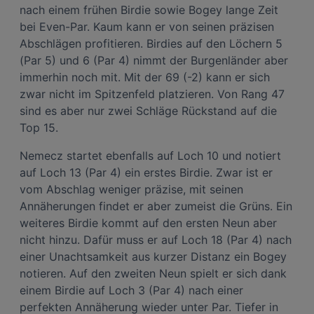
nach einem frühen Birdie sowie Bogey lange Zeit
In den Einstellungen können Sie jederzeit Ihre Präferenzen verwalten und
Widerspruch gegen die Verarbeitung auf der Grundlage berechtigter
bei Even-Par. Kaum kann er von seinen präzisen
Interessen einlegen. Klicken Sie dazu auf „Cookie Einstellungen“, die sich auf
Abschlägen profitieren. Birdies auf den Löchern 5
jeder Seite unten im Footer befinden.
(Par 5) und 6 (Par 4) nimmt der Burgenländer aber
Link zur Datenschutzrichtlinie
immerhin noch mit. Mit der 69 (-2) kann er sich
Impressum
zwar nicht im Spitzenfeld platzieren. Von Rang 47
sind es aber nur zwei Schläge Rückstand auf die
Wir und unsere Partner verarbeiten Daten, um
Top 15.
Folgendes bereitzustellen:
Nemecz startet ebenfalls auf Loch 10 und notiert
Verwendung genauer Standortdaten. Endgeräteeigenschaften zur Identifikation
aktiv abfragen. Speichern von oder Zugriff auf Informationen auf einem
auf Loch 13 (Par 4) ein erstes Birdie. Zwar ist er
Endgerät. Personalisierte Werbung und Inhalte, Messung von Werbeleistung
und der Performance von Inhalten, Zielgruppenforschung sowie Entwicklung
vom Abschlag weniger präzise, mit seinen
und Verbesserung von Angeboten.
Annäherungen findet er aber zumeist die Grüns. Ein
Liste der Partner (Lieferanten)
weiteres Birdie kommt auf den ersten Neun aber
nicht hinzu. Dafür muss er auf Loch 18 (Par 4) nach
einer Unachtsamkeit aus kurzer Distanz ein Bogey
notieren. Auf den zweiten Neun spielt er sich dank
einem Birdie auf Loch 3 (Par 4) nach einer
perfekten Annäherung wieder unter Par. Tiefer in