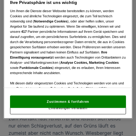
Ihre Privatsphäre ist uns wichtig
Rückkehr auf die DP World Tour ein Top Ten
Um Ihnen die Dienste dieser Webseite bereitstellen zu können, werden
Ergebnis erspielen und hat sieben Cuts in Folge in
Cookies und ähnliche Technologien eingesetzt, die zum Teil technisch
den Büchern. Bernd Wiesberger hat heuer in sieben
notwendig sind (
Notwendige Cookies
), oder aber helfen sollen, unser
Angebot für Sie laufend zu optimieren. Wenn Sie einwilligen, können wir und
Versuchen nur einen Cut verpasst und fünf Top 25
unsere
417
Partner persönliche Informationen auf Ihrem Gerät speichern und
Ergebnisse zu Buche stehen. Lukas Nemecz ist seit
darauf zugreifen, um ein persönlicheres Surferlebnis zu ermöglichen. Dies wird
durch die Verarbeitung personenbezogener Daten erreicht, die aus in Cookies
Ende März auf der DP nicht mehr im Preisgeld
gespeicherten Surfdaten erhoben werden. Diese Präferenzen werden unseren
gelandet, hat mit dem Sieg beim Audi Circuit und
Partnern signalisiert und haben keinen Einfluss auf Surfdaten.
Ihre
dem Auftritt bei den Gösser Open – obwohl es am
Einwilligung vorausgesetzt
werden auch Technologien von Drittanbietern zu
Analyse- und Marketingzwecken (
Analyse Cookies, Marketing Cookies
Finaltag nicht mit dem angepeilten Sieg geklappt
sowie
Funktionale Cookies
) eingesetzt, die es erlauben, Ihren Interessen
hat – aber ein erfolgreiches Ausgleichsprogramm
entsprechende Inhalte anzubieten.
absolviert.
Mit diesen dafür eingesetzten Cookies und Technologien werden von uns und
von Drittanbietern, die zum Teil auch außerhalb der EU (u.a. USA)
Runde 1 – Wiesberger und Nemecz liegen knapp
niedergelassen sind, mitunter personenbezogene Daten (z.B. IP-Adresse)
unter Par, Schwab hat einen Tag zum Vergessen
verarbeitet.
Den USA wird vom Europäischen Gerichtshof kein
Zustimmen & fortfahren
angemessenes Datenschutzniveau bescheinigt.
Es besteht insbesondere
Einstellungen verwalten
das Risiko, dass Ihre Daten dem Zugriff durch US-Behörden zu Kontroll- und
Bernd Wiesberger
und
Lukas Nemecz
spielen
Überwachungszwecken unterliegen und dagegen keine wirksamen
zum Auftakt fast fehlerfrei und leisten sich beide
Rechtsbehelfe zur Verfügung stehen.
nur einen Schlagverlust, auf den Grüns läuft es
Mit Klick auf „Zustimmen & fortfahren“ willigen Sie in die Verwendung
zumeist aber nicht nach Wunsch. Wiesberger liegt
von unseren Cookies und auch von Drittanbietern (auch aus USA) ein.