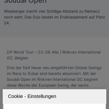
Soudal Open
Wiesberger macht vier Schläge Abstand zu Nemecz
noch wett. Das Duo landet im Endklassement auf Platz
24.
DP World Tour – 23.-26. Mai | Rinkven International
GC, Belgien
Drei der fünf heuer neu eingeführten Global Swings
im Race to Dubai sind bereits absolviert. Mit der
Soudal Open im Rinkven International GC beginnt
diese Woche der European Swing, der sechs
Turniere umfasst und mit den BMW International
Open beendet wird. Zum Auftakt ist Österreich in
voller Mannstärke vertreten. Matthias Schwab
konnte sich beim letzten Auftritt erstmals seit der