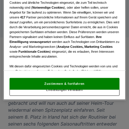
Senior Italian Open
Cookies und ähnliche Technologien eingesetzt, die zum Teil technisch
notwendig sind (
Notwendige Cookies
), oder aber helfen sollen, unser
Legends Tour – 24.-26. Oktober | San Domenico
Angebot für Sie laufend zu optimieren. Wenn Sie einwilligen, können wir und
unsere
417
Partner persönliche Informationen auf Ihrem Gerät speichern und
GC/Italien
darauf zugreifen, um ein persönlicheres Surferlebnis zu ermöglichen. Dies wird
durch die Verarbeitung personenbezogener Daten erreicht, die aus in Cookies
gespeicherten Surfdaten erhoben werden. Diese Präferenzen werden unseren
Partnern signalisiert und haben keinen Einfluss auf Surfdaten.
Ihre
Einwilligung vorausgesetzt
werden auch Technologien von Drittanbietern zu
Analyse- und Marketingzwecken (
Analyse Cookies, Marketing Cookies
sowie
Funktionale Cookies
) eingesetzt, die es erlauben, Ihren Interessen
Die Sergio Melpignano Senior Italian Open, benannt
entsprechende Inhalte anzubieten.
zu Ehren des bereits verstorbenen Gründers des
Mit diesen dafür eingesetzten Cookies und Technologien werden von uns und
austragenden Golfclubs San Domenico GC (der
von Drittanbietern, die zum Teil auch außerhalb der EU (u.a. USA)
auch Förderer des Profigolfsports in der Region
niedergelassen sind, mitunter personenbezogene Daten (z.B. IP-Adresse)
verarbeitet.
Den USA wird vom Europäischen Gerichtshof kein
war), geht heuer in ihre 13. Auflage im Rahmen der
Zustimmen & fortfahren
angemessenes Datenschutzniveau bescheinigt.
Es besteht insbesondere
Legends Tour. Markus Brier hat sich bei der PGA
Einstellungen verwalten
das Risiko, dass Ihre Daten dem Zugriff durch US-Behörden zu Kontroll- und
Championship in Fontana mit Platz vier in Form
Überwachungszwecken unterliegen und dagegen keine wirksamen
Rechtsbehelfe zur Verfügung stehen.
gebracht und will nun auch auf seiner Heim-Tour
wiedermal einen Spitzenplatz einfahren. Seit
Mit Klick auf „Zustimmen & fortfahren“ willigen Sie in die Verwendung
von unseren Cookies und auch von Drittanbietern (auch aus USA) ein.
seinem 8. Platz in Irland hat sich der Routinier bei
In den Einstellungen können Sie jederzeit Ihre Präferenzen verwalten und
seinen sechs folgenden Saisonauftritten entweder
Widerspruch gegen die Verarbeitung auf der Grundlage berechtigter