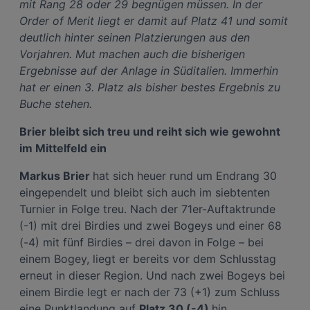
mit Rang 28 oder 29 begnügen müssen. In der
Interessen einlegen. Klicken Sie dazu auf „Cookie Einstellungen“, die sich auf
jeder Seite unten im Footer befinden.
Order of Merit liegt er damit auf Platz 41 und somit
Link zur Datenschutzrichtlinie
deutlich hinter seinen Platzierungen aus den
Impressum
Vorjahren. Mut machen auch die bisherigen
Ergebnisse auf der Anlage in Süditalien. Immerhin
hat er einen 3. Platz als bisher bestes Ergebnis zu
Wir und unsere Partner verarbeiten Daten, um
Buche stehen.
Folgendes bereitzustellen:
Verwendung genauer Standortdaten. Endgeräteeigenschaften zur Identifikation
Brier bleibt sich treu und reiht sich wie gewohnt
aktiv abfragen. Speichern von oder Zugriff auf Informationen auf einem
Endgerät. Personalisierte Werbung und Inhalte, Messung von Werbeleistung
im Mittelfeld ein
und der Performance von Inhalten, Zielgruppenforschung sowie Entwicklung
und Verbesserung von Angeboten.
Liste der Partner (Lieferanten)
Markus Brier
hat sich heuer rund um Endrang 30
eingependelt und bleibt sich auch im siebtenten
Turnier in Folge treu. Nach der 71er-Auftaktrunde
(-1) mit drei Birdies und zwei Bogeys und einer 68
(-4) mit fünf Birdies – drei davon in Folge – bei
einem Bogey, liegt er bereits vor dem Schlusstag
erneut in dieser Region. Und nach zwei Bogeys bei
einem Birdie legt er nach der 73 (+1) zum Schluss
eine Punktlandung auf
Platz 30 (-4)
hin.