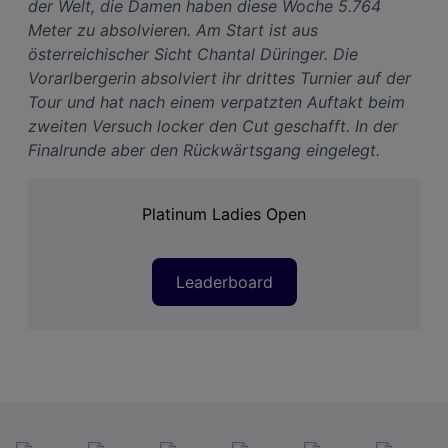
der Welt, die Damen haben diese Woche 5.764
Link zur Datenschutzrichtlinie
Meter zu absolvieren. Am Start ist aus
Impressum
österreichischer Sicht Chantal Düringer. Die
Vorarlbergerin absolviert ihr drittes Turnier auf der
Wir und unsere Partner verarbeiten Daten, um
Tour und hat nach einem verpatzten Auftakt beim
Folgendes bereitzustellen:
zweiten Versuch locker den Cut geschafft. In der
Verwendung genauer Standortdaten. Endgeräteeigenschaften zur Identifikation
aktiv abfragen. Speichern von oder Zugriff auf Informationen auf einem
Finalrunde aber den Rückwärtsgang eingelegt.
Endgerät. Personalisierte Werbung und Inhalte, Messung von Werbeleistung
und der Performance von Inhalten, Zielgruppenforschung sowie Entwicklung
und Verbesserung von Angeboten.
Liste der Partner (Lieferanten)
Platinum Ladies Open
Leaderboard