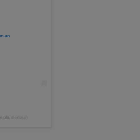
am an
elplannertour)