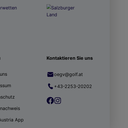
ü
Kontaktieren Sie uns
uns
oegv@golf.at
essum
+43-2253-20202
nschutz
rnachweis
Austria App