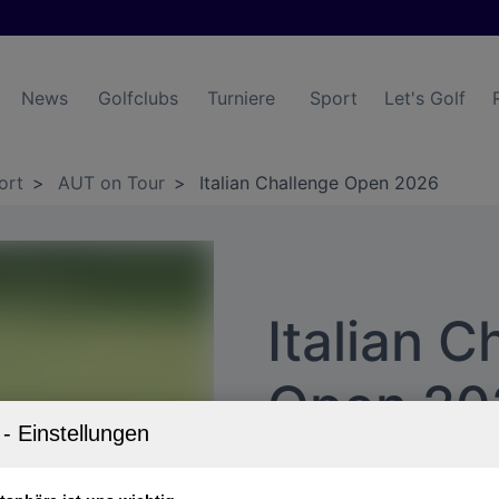
News
Golfclubs
Turniere
Sport
Let's Golf
ort
>
AUT on Tour
>
Italian Challenge Open 2026
Italian C
Open 20
HotelPlanner Tour – 7. bi