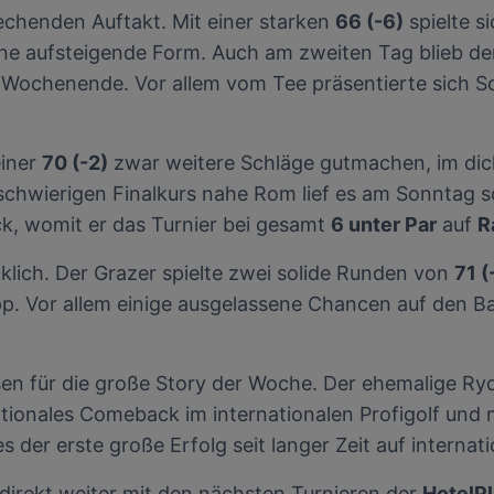
rechenden Auftakt. Mit einer starken
66 (-6)
spielte s
enauer Standortdaten. Endgeräteeigenschaften zur Identifikation aktiv abfragen. Speichern 
ionen auf einem Endgerät. Personalisierte Werbung und Inhalte, Messung von Werbeleistung 
ine aufsteigende Form. Auch am zweiten Tag blieb der
von Inhalten, Zielgruppenforschung sowie Entwicklung und Verbesserung von Angeboten.
das Wochenende. Vor allem vom Tee präsentierte sich 
rtner (Lieferanten)
einer
70 (-2)
zwar weitere Schläge gutmachen, im dic
schwierigen Finalkurs nahe Rom lief es am Sonntag s
, womit er das Turnier bei gesamt
6 unter Par
auf
R
cklich. Der Grazer spielte zwei solide Runden von
71 (
. Vor allem einige ausgelassene Chancen auf den B
en für die große Story der Woche. Der ehemalige Ryd
tionales Comeback im internationalen Profigolf und 
 der erste große Erfolg seit langer Zeit auf internat
 direkt weiter mit den nächsten Turnieren der
HotelP