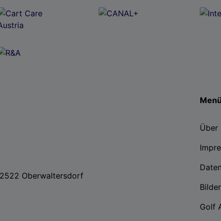
Men
Über 
Impr
Date
, 2522 Oberwaltersdorf
Bilde
Golf 