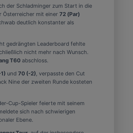
ich der Schladminger zum Start in die
von oder Zugriff
und der
 Österreicher mit einer
72 (Par)
Schwab deutlich konstanter als
ht gedrängten Leaderboard fehlte
chließlich nicht mehr nach Wunsch.
ang T60
abschloss.
-1)
und
70 (-2)
, verpasste den Cut
ack Nine der zweiten Runde kosteten
er-Cup-Spieler feierte mit seinem
meldete sich nach schwierigen
ionaler Ebene.
lanner Tour
, auf der insbesondere