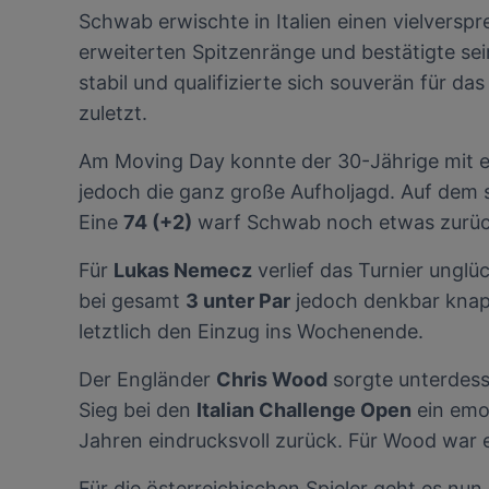
Schwab erwischte in Italien einen vielversp
Verwendung g
auf Informat
erweiterten Spitzenränge und bestätigte se
Performance 
stabil und qualifizierte sich souverän für 
Liste der Pa
zuletzt.
Am Moving Day konnte der 30-Jährige mit 
jedoch die ganz große Aufholjagd. Auf dem 
Eine
74 (+2)
warf Schwab noch etwas zurück
Für
Lukas Nemecz
verlief das Turnier unglü
bei gesamt
3 unter Par
jedoch denkbar knapp
letztlich den Einzug ins Wochenende.
Der Engländer
Chris Wood
sorgte unterdess
Sieg bei den
Italian Challenge Open
ein emo
Jahren eindrucksvoll zurück. Für Wood war es
Für die österreichischen Spieler geht es nun