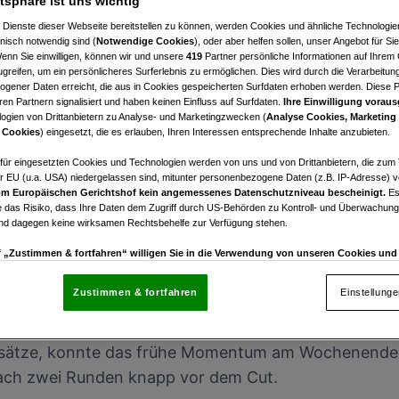
atsphäre ist uns wichtig
(ITA)
 Dienste dieser Webseite bereitstellen zu können, werden Cookies und ähnliche Technologien
nisch notwendig sind (
Notwendige Cookies
), oder aber helfen sollen, unser Angebot für Si
Wenn Sie einwilligen, können wir und unsere
419
Partner persönliche Informationen auf Ihrem
greifen, um ein persönlicheres Surferlebnis zu ermöglichen. Dies wird durch die Verarbeitun
gener Daten erreicht, die aus in Cookies gespeicherten Surfdaten erhoben werden. Diese 
en Partnern signalisiert und haben keinen Einfluss auf Surfdaten.
Ihre Einwilligung voraus
ogien von Drittanbietern zu Analyse- und Marketingzwecken (
Analyse Cookies, Marketing
 Cookies
) eingesetzt, die es erlauben, Ihren Interessen entsprechende Inhalte anzubieten.
afür eingesetzten Cookies und Technologien werden von uns und von Drittanbietern, die zum 
r EU (u.a. USA) niedergelassen sind, mitunter personenbezogene Daten (z.B. IP-Adresse) v
m Europäischen Gerichtshof kein angemessenes Datenschutzniveau bescheinigt.
Es
 das Risiko, dass Ihre Daten dem Zugriff durch US-Behörden zu Kontroll- und Überwachu
und dagegen keine wirksamen Rechtsbehelfe zur Verfügung stehen.
erliert am Wochenende jedoch
uf „Zustimmen & fortfahren“ willigen Sie in die Verwendung von unseren Cookies un
rn (auch aus USA) ein.
In den Einstellungen können Sie jederzeit Ihre Präferenzen verwalt
gegen die Verarbeitung auf der Grundlage berechtigter Interessen einlegen. Klicken Sie dazu
Zustimmen & fortfahren
Einstellung
n
Italian Challenge Open 2026
auf der
HotelPlanner 
“, die sich auf jeder Seite unten im Footer befinden.
enschutzrichtlinie
 Spitzenresultat jedoch aus. Vor allem
Matthias Sch
sätze, konnte das frühe Momentum am Wochenende al
nach zwei Runden knapp vor dem Cut.
nsere Partner verarbeiten Daten, um Folgendes bereitzustellen: