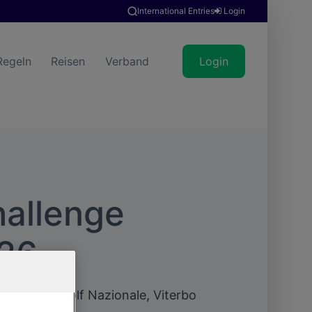
International Entries
Login
Regeln
Reisen
Verband
Login
hallenge
26
s 10. Mai | Golf Nazionale, Viterbo