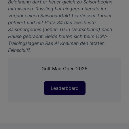
Belohnung darf er heuer gleich zu Saisonbeginn
Link zur Datenschutzrichtlinie
mitmischen. Russling hat hingegen bereits im
Impressum
Vorjahr seinen Saisonauftakt bei diesem Turnier
gefeiert und mit Platz 34 das zweibeste
Wir und unsere Partner verarbeiten Daten, um
Saisonergebnis (neben T6 in Deutschland) nach
Folgendes bereitzustellen:
Hause gebracht. Beide holten sich beim ÖGV-
Verwendung genauer Standortdaten. Endgeräteeigenschaften zur Identifikation
Trainingslager in Ras Al Khaimah den letzten
aktiv abfragen. Speichern von oder Zugriff auf Informationen auf einem
Endgerät. Personalisierte Werbung und Inhalte, Messung von Werbeleistung
Feinschliff.
und der Performance von Inhalten, Zielgruppenforschung sowie Entwicklung
und Verbesserung von Angeboten.
Liste der Partner (Lieferanten)
Golf Mad Open 2025
Leaderboard