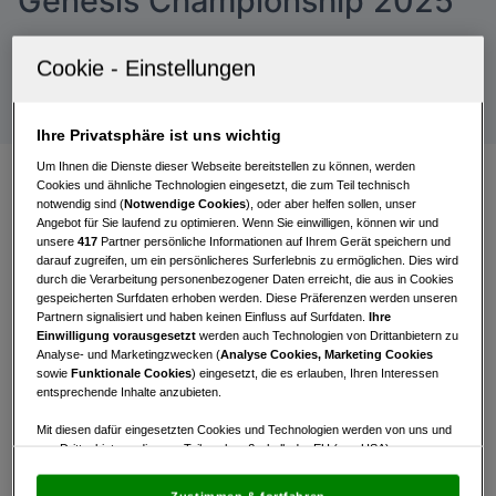
Genesis Championship 2025
DP World Tour – 23.-26. Oktober | Woo Jeong Hills
Country Club, Cheonan/Südkorea
Ihre Privatsphäre ist uns wichtig
Um Ihnen die Dienste dieser Webseite bereitstellen zu können, werden
Cookies und ähnliche Technologien eingesetzt, die zum Teil technisch
notwendig sind (
Notwendige Cookies
), oder aber helfen sollen, unser
Die
DP World Tour
ist mit der
Genesis
Angebot für Sie laufend zu optimieren. Wenn Sie einwilligen, können wir und
Championship
in Südkorea beim letzten regulären
unsere
417
Partner persönliche Informationen auf Ihrem Gerät speichern und
Saisonturnier angekommen. Auf dem Spiel steht
darauf zugreifen, um ein persönlicheres Surferlebnis zu ermöglichen. Dies wird
durch die Verarbeitung personenbezogener Daten erreicht, die aus in Cookies
nicht weniger als die sportliche Zukunft bzw. für
gespeicherten Surfdaten erhoben werden. Diese Präferenzen werden unseren
die Top 70 der Einzug in die Playoffs – damit ist die
Partnern signalisiert und haben keinen Einfluss auf Surfdaten.
Ihre
Einwilligung vorausgesetzt
werden auch Technologien von Drittanbietern zu
Woche traditionell eine der nervenaufreibendsten
Analyse- und Marketingzwecken (
Analyse Cookies, Marketing Cookies
des Jahres.
sowie
Funktionale Cookies
) eingesetzt, die es erlauben, Ihren Interessen
entsprechende Inhalte anzubieten.
Austragungsort ist in diesem Jahr erstmals der
Mit diesen dafür eingesetzten Cookies und Technologien werden von uns und
Woo Jeong Hills Country Club
in Cheonan, rund
von Drittanbietern, die zum Teil auch außerhalb der EU (u.a. USA)
eineinhalb Stunden südlich von Seoul, der bislang
niedergelassen sind, mitunter personenbezogene Daten (z.B. IP-Adresse)
verarbeitet.
Den USA wird vom Europäischen Gerichtshof kein
nur auf der Asian Tour Schauplatz war, aber dabei