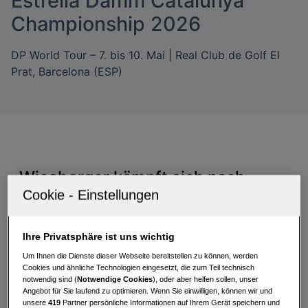
Estrella Damm Catalunya
Championship 2026
DP World Tour – 7. bis 10. Mai | Real Club de Golf El
Prat, Barcelona (ESP)
Wiesberger kämpft sich nach
starkem Finish in die Top 30
Für die österreichischen Vertreter bei der
Estrella
Ihre Privatsphäre ist uns wichtig
Damm Catalunya Championship 2026
verlief die
Um Ihnen die Dienste dieser Webseite bereitstellen zu können, werden
Woche im traditionsreichen
Real Club de Golf El
Cookies und ähnliche Technologien eingesetzt, die zum Teil technisch
Prat
mit unterschiedlichen Vorzeichen. Während
notwendig sind (
Notwendige Cookies
), oder aber helfen sollen, unser
Bernd Wiesberger
dank einer starken
Angebot für Sie laufend zu optimieren. Wenn Sie einwilligen, können wir und
unsere
419
Partner persönliche Informationen auf Ihrem Gerät speichern und
Schlussrunde noch ein solides Ergebnis ins Ziel