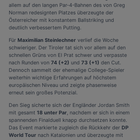
Impressum
allem auf den langen Par-4-Bahnen des von Greg
Norman redesignten Platzes überzeugte der
Österreicher mit konstantem Ballstriking und
Wir und unsere Partner verarbeiten Daten, um
Folgendes bereitzustellen:
deutlich verbessertem Putting.
Verwendung genauer Standortdaten. Endgeräteeigenschaften zur Identifikation
aktiv abfragen. Speichern von oder Zugriff auf Informationen auf einem
Für
Maximilian Steinlechner
verlief die Woche
Endgerät. Personalisierte Werbung und Inhalte, Messung von Werbeleistung
und der Performance von Inhalten, Zielgruppenforschung sowie Entwicklung
schwieriger. Der Tiroler tat sich vor allem auf den
und Verbesserung von Angeboten.
schnellen Grüns von El Prat schwer und verpasste
Liste der Partner (Lieferanten)
nach Runden von
74 (+2)
und
73 (+1)
den Cut.
Dennoch sammelt der ehemalige College-Spieler
weiterhin wichtige Erfahrungen auf höchstem
europäischen Niveau und zeigte phasenweise
erneut sein großes Potenzial.
Den Sieg sicherte sich der Engländer Jordan Smith
mit gesamt
18 unter Par
, nachdem er sich in einem
spannenden Finalduell knapp durchsetzen konnte.
Das Event markierte zugleich die Rückkehr der
DP
World Tour
nach Katalonien und überzeugte mit