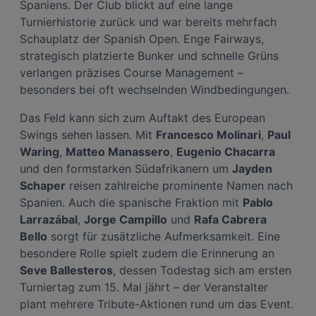
Spaniens. Der Club blickt auf eine lange
Turnierhistorie zurück und war bereits mehrfach
Schauplatz der Spanish Open. Enge Fairways,
strategisch platzierte Bunker und schnelle Grüns
verlangen präzises Course Management –
besonders bei oft wechselnden Windbedingungen.
Das Feld kann sich zum Auftakt des European
Swings sehen lassen. Mit
Francesco Molinari
,
Paul
Waring
,
Matteo Manassero
,
Eugenio Chacarra
und den formstarken Südafrikanern um
Jayden
Schaper
reisen zahlreiche prominente Namen nach
Spanien. Auch die spanische Fraktion mit
Pablo
Larrazábal
,
Jorge Campillo
und
Rafa Cabrera
Bello
sorgt für zusätzliche Aufmerksamkeit. Eine
besondere Rolle spielt zudem die Erinnerung an
Seve Ballesteros
, dessen Todestag sich am ersten
Turniertag zum 15. Mal jährt – der Veranstalter
plant mehrere Tribute-Aktionen rund um das Event.