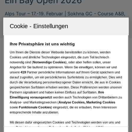
Ein Bay Open 2026
Alps Tour – 17.-19. Februar | Sokhna GC - Course A&B,
Suez/Ägypten
Ihre Privatsphäre ist uns wichtig
Um Ihnen die Dienste dieser Webseite bereitstellen zu können, werden
Cookies und ähnliche Technologien eingesetzt, die zum Teil technisch
Bleier erobert zum Abschluss
notwendig sind (
Notwendige Cookies
), oder aber helfen sollen, unser
Angebot für Sie laufend zu optimieren. Wenn Sie einwilligen, können wir und
Top Ten. Koch lässt in Runde
unsere
419
Partner persönliche Informationen auf Ihrem Gerät speichern und
zwei ein besseres Ergebnis
darauf zugreifen, um ein persönlicheres Surferlebnis zu ermöglichen. Dies wird
durch die Verarbeitung personenbezogener Daten erreicht, die aus in Cookies
liegen
gespeicherten Surfdaten erhoben werden. Diese Präferenzen werden unseren
Partnern signalisiert und haben keinen Einfluss auf Surfdaten.
Ihre
Einwilligung vorausgesetzt
werden auch Technologien von Drittanbietern zu
Christoph Bleier
eröffnet die Saison dank einer
Analyse- und Marketingzwecken (
Analyse Cookies, Marketing Cookies
sehr guten Runde zum Abschluss mit einem
sowie
Funktionale Cookies
) eingesetzt, die es erlauben, Ihren Interessen
entsprechende Inhalte anzubieten.
Spitzenergebnis. Zum Auftakt muss er noch zwei
Bogeys und ein Doppelbogey in Kauf nehmen,
Mit diesen dafür eingesetzten Cookies und Technologien werden von uns und
von Drittanbietern, die zum Teil auch außerhalb der EU (u.a. USA)
kommt dank vier Birdies aber mit einer
Even-Par-