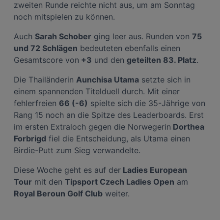
Endgerät. Personalisierte Werbung und Inhalte, Messung von Werbeleistung
zweiten Runde reichte nicht aus, um am Sonntag
und der Performance von Inhalten, Zielgruppenforschung sowie Entwicklung
und Verbesserung von Angeboten.
noch mitspielen zu können.
Liste der Partner (Lieferanten)
Auch
Sarah Schober
ging leer aus. Runden von
75
und 72 Schlägen
bedeuteten ebenfalls einen
Gesamtscore von
+3
und den
geteilten 83. Platz
.
Die Thailänderin
Aunchisa Utama
setzte sich in
einem spannenden Titelduell durch. Mit einer
fehlerfreien
66 (-6)
spielte sich die 35-Jährige von
Rang 15 noch an die Spitze des Leaderboards. Erst
im ersten Extraloch gegen die Norwegerin
Dorthea
Forbrigd
fiel die Entscheidung, als Utama einen
Birdie-Putt zum Sieg verwandelte.
Diese Woche geht es auf der
Ladies European
Tour
mit den
Tipsport Czech Ladies Open
am
Royal Beroun Golf Club
weiter.