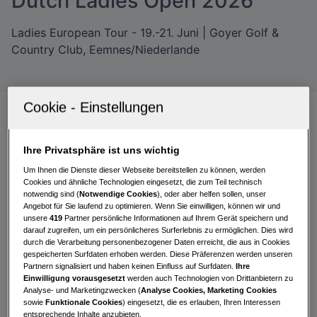
Dutch Ladies Open 2026
Ladies European Tour - 19.-21. Juni | Goyer Golf &
Country Club, Eemnes/Niederlande
Emma Spitz tankt
Ihre Privatsphäre ist uns wichtig
Selbstvertrauen mit Rang 18
Um Ihnen die Dienste dieser Webseite bereitstellen zu können, werden
Cookies und ähnliche Technologien eingesetzt, die zum Teil technisch
notwendig sind (
Notwendige Cookies
), oder aber helfen sollen, unser
Bei den
Dutch Ladies Open
konnte aus dem
Angebot für Sie laufend zu optimieren. Wenn Sie einwilligen, können wir und
österreichischen Trio nur
Emma Spitz
den Cut
unsere
419
Partner persönliche Informationen auf Ihrem Gerät speichern und
darauf zugreifen, um ein persönlicheres Surferlebnis zu ermöglichen. Dies wird
schaffen. Mit drei konstanten Runden landete sie
durch die Verarbeitung personenbezogener Daten erreicht, die aus in Cookies
auf
Rang T18
und tankte damit wertvolles
gespeicherten Surfdaten erhoben werden. Diese Präferenzen werden unseren
Selbstvertrauen und Momentum für die
Partnern signalisiert und haben keinen Einfluss auf Surfdaten.
Ihre
Einwilligung vorausgesetzt
werden auch Technologien von Drittanbietern zu
kommenden Turniere.
Analyse- und Marketingzwecken (
Analyse Cookies, Marketing Cookies
sowie
Funktionale Cookies
) eingesetzt, die es erlauben, Ihren Interessen
Der erste Tag verlief für die Niederösterreicherin
entsprechende Inhalte anzubieten.