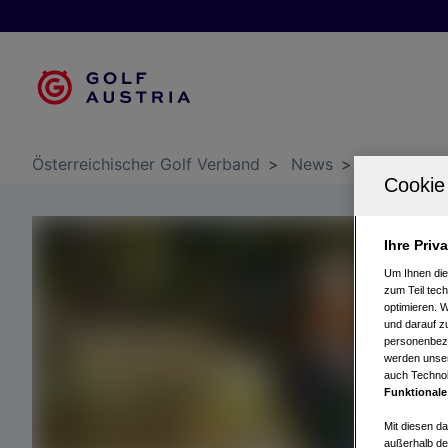
Österreichischer Golf Verband
>
News
>
News & Sp
Ihre Priv
Um Ihnen die
zum Teil tech
optimieren. 
und darauf zu
personenbezo
werden unser
auch Technol
Funktionale
Mit diesen d
außerhalb de