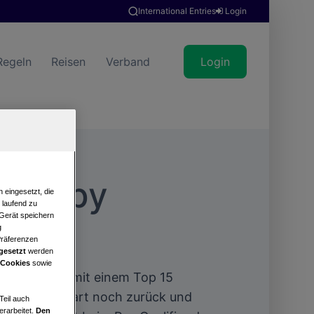
International Entries
Login
Regeln
Reisen
Verband
Login
our by
 eingesetzt, die
e laufend zu
 Gerät speichern
ten
g
Präferenzen
gesetzt
werden
 Cookies
sowie
afrika-Trip mit einem Top 15
ch famosen Start noch zurück und
Teil auch
erarbeitet.
Den