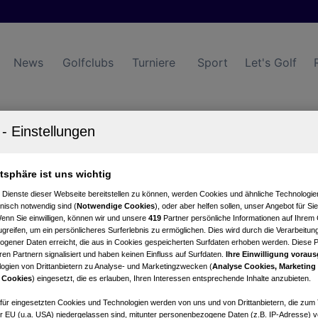
News
Golfclubs
Turniere
Sport
Let's Golf
ort
>
AUT on Tour
>
AUT on Tour by Interwetten
atsphäre ist uns wichtig
AUT on T
 Dienste dieser Webseite bereitstellen zu können, werden Cookies und ähnliche Technologien
nisch notwendig sind (
Notwendige Cookies
), oder aber helfen sollen, unser Angebot für Si
Wenn Sie einwilligen, können wir und unsere
419
Partner persönliche Informationen auf Ihrem
Interwet
greifen, um ein persönlicheres Surferlebnis zu ermöglichen. Dies wird durch die Verarbeitun
gener Daten erreicht, die aus in Cookies gespeicherten Surfdaten erhoben werden. Diese 
en Partnern signalisiert und haben keinen Einfluss auf Surfdaten.
Ihre Einwilligung voraus
ogien von Drittanbietern zu Analyse- und Marketingzwecken (
Analyse Cookies, Marketing
Schwab beendet den Süd
 Cookies
) eingesetzt, die es erlauben, Ihren Interessen entsprechende Inhalte anzubieten.
Ergebnis. Brier fällt na
afür eingesetzten Cookies und Technologien werden von uns und von Drittanbietern, die zum 
r EU (u.a. USA) niedergelassen sind, mitunter personenbezogene Daten (z.B. IP-Adresse) v